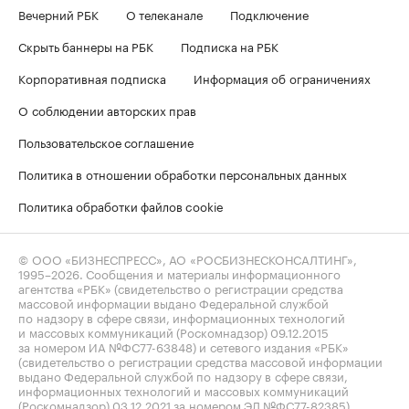
Вечерний РБК
О телеканале
Подключение
Скрыть баннеры на РБК
Подписка на РБК
Корпоративная подписка
Информация об ограничениях
О соблюдении авторских прав
Пользовательское соглашение
Политика в отношении обработки персональных данных
Политика обработки файлов cookie
© ООО «БИЗНЕСПРЕСС», АО «РОСБИЗНЕСКОНСАЛТИНГ»,
1995–2026
. Сообщения и материалы информационного
агентства «РБК» (свидетельство о регистрации средства
массовой информации выдано Федеральной службой
по надзору в сфере связи, информационных технологий
и массовых коммуникаций (Роскомнадзор) 09.12.2015
за номером ИА №ФС77-63848) и сетевого издания «РБК»
(свидетельство о регистрации средства массовой информации
выдано Федеральной службой по надзору в сфере связи,
информационных технологий и массовых коммуникаций
(Роскомнадзор) 03.12.2021 за номером ЭЛ №ФС77-82385)