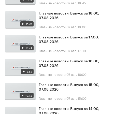
11:58
Главные новости
07 авг, 18:45
Главные новости. Выпуск за 18:00,
07.08.2026
15:01
Главные новости
07 авг, 18:00
Главные новости. Выпуск за 17:00,
07.08.2026
14:49
Главные новости
07 авг, 17:00
Главные новости. Выпуск за 16:00,
07.08.2026
4:58
Главные новости
07 авг, 16:00
Главные новости. Выпуск за 15:00,
07.08.2026
10:48
Главные новости
07 авг, 15:00
Главные новости. Выпуск за 14:00,
07.08.2026