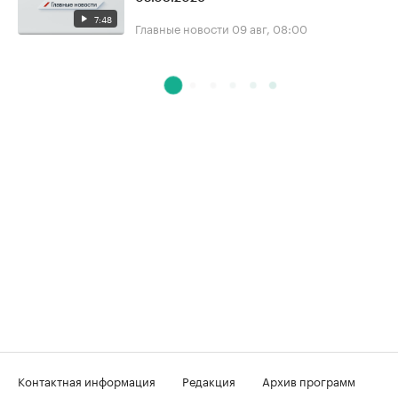
7:48
Главные новости
09 авг, 08:00
Контактная информация
Редакция
Архив программ