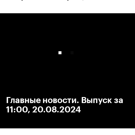
00:00
/
00:00
Главные новости. Выпуск за
11:00, 20.08.2024