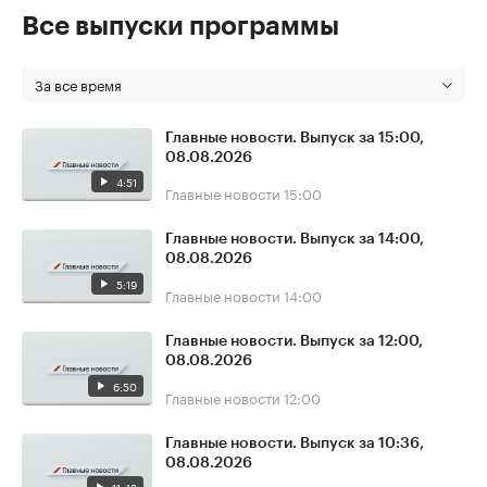
Все выпуски программы
За все время
Главные новости. Выпуск за 15:00,
08.08.2026
4:51
Главные новости
15:00
Главные новости. Выпуск за 14:00,
08.08.2026
5:19
Главные новости
14:00
Главные новости. Выпуск за 12:00,
08.08.2026
6:50
Главные новости
12:00
Главные новости. Выпуск за 10:36,
08.08.2026