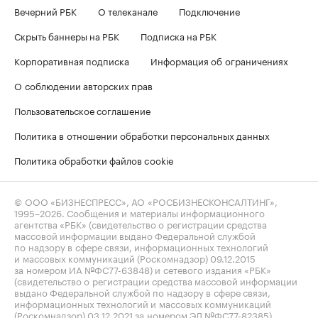
Вечерний РБК
О телеканале
Подключение
Скрыть баннеры на РБК
Подписка на РБК
Корпоративная подписка
Информация об ограничениях
О соблюдении авторских прав
Пользовательское соглашение
Политика в отношении обработки персональных данных
Политика обработки файлов cookie
© ООО «БИЗНЕСПРЕСС», АО «РОСБИЗНЕСКОНСАЛТИНГ»,
1995–2026
. Сообщения и материалы информационного
агентства «РБК» (свидетельство о регистрации средства
массовой информации выдано Федеральной службой
по надзору в сфере связи, информационных технологий
и массовых коммуникаций (Роскомнадзор) 09.12.2015
за номером ИА №ФС77-63848) и сетевого издания «РБК»
(свидетельство о регистрации средства массовой информации
выдано Федеральной службой по надзору в сфере связи,
информационных технологий и массовых коммуникаций
(Роскомнадзор) 03.12.2021 за номером ЭЛ №ФС77-82385)