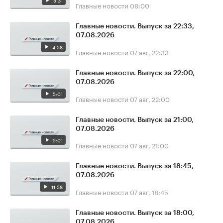
5:31
Главные новости
08:00
Главные новости. Выпуск за 22:33,
07.08.2026
4:58
Главные новости
07 авг, 22:33
Главные новости. Выпуск за 22:00,
07.08.2026
5:01
Главные новости
07 авг, 22:00
Главные новости. Выпуск за 21:00,
07.08.2026
5:01
Главные новости
07 авг, 21:00
Главные новости. Выпуск за 18:45,
07.08.2026
11:58
Главные новости
07 авг, 18:45
Главные новости. Выпуск за 18:00,
07.08.2026