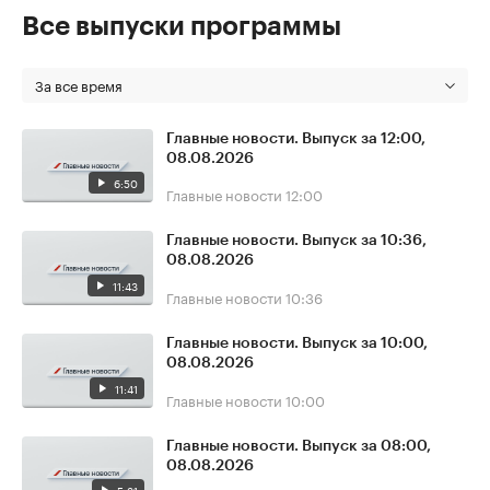
Все выпуски программы
За все время
Главные новости. Выпуск за 12:00,
08.08.2026
6:50
Главные новости
12:00
Главные новости. Выпуск за 10:36,
08.08.2026
11:43
Главные новости
10:36
Главные новости. Выпуск за 10:00,
08.08.2026
11:41
Главные новости
10:00
Главные новости. Выпуск за 08:00,
08.08.2026