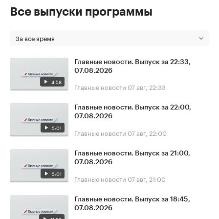
Все выпуски программы
За все время
Главные новости. Выпуск за 22:33,
07.08.2026
4:58
Главные новости
07 авг, 22:33
Главные новости. Выпуск за 22:00,
07.08.2026
5:01
Главные новости
07 авг, 22:00
Главные новости. Выпуск за 21:00,
07.08.2026
5:01
Главные новости
07 авг, 21:00
Главные новости. Выпуск за 18:45,
07.08.2026