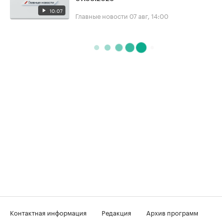
10:07
Главные новости
07 авг, 14:00
Контактная информация
Редакция
Архив программ