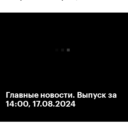
00:00
/
00:00
Главные новости. Выпуск за
14:00, 17.08.2024