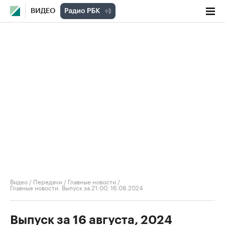
ВИДЕО
Видео
/
Передачи
/
Главные новости
/
Главные новости. Выпуск за 21:00, 16.08.2024
Выпуск за 16 августа, 2024