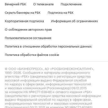
Вечерний РБК
О телеканале
Подключение
Скрыть баннеры на РБК
Подписка на РБК
Корпоративная подписка
Информация об ограничениях
О соблюдении авторских прав
Пользовательское соглашение
Политика в отношении обработки персональных данных
Политика обработки файлов cookie
© ООО «БИЗНЕСПРЕСС», АО «РОСБИЗНЕСКОНСАЛТИНГ»,
1995–2026
. Сообщения и материалы информационного
агентства «РБК» (свидетельство о регистрации средства
массовой информации выдано Федеральной службой
по надзору в сфере связи, информационных технологий
и массовых коммуникаций (Роскомнадзор) 09.12.2015
за номером ИА №ФС77-63848) и сетевого издания «РБК»
(свидетельство о регистрации средства массовой информации
выдано Федеральной службой по надзору в сфере связи,
информационных технологий и массовых коммуникаций
(Роскомнадзор) 03.12.2021 за номером ЭЛ №ФС77-82385)