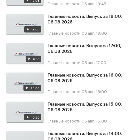
15:08
Главные новости
06 авг, 18:45
Главные новости. Выпуск за 18:00,
06.08.2026
15:03
Главные новости
06 авг, 18:00
Главные новости. Выпуск за 17:00,
06.08.2026
9:56
Главные новости
06 авг, 17:00
Главные новости. Выпуск за 16:00,
06.08.2026
24:06
Главные новости
06 авг, 16:00
Главные новости. Выпуск за 15:00,
06.08.2026
10:39
Главные новости
06 авг, 15:00
Главные новости. Выпуск за 14:00,
06.08.2026