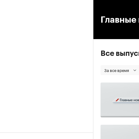
00
Главные 
Все выпу
За все время