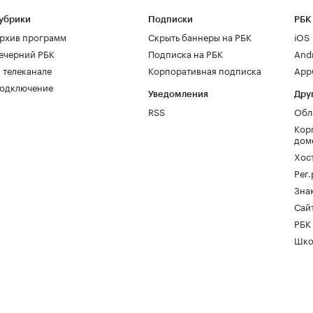
убрики
Подписки
РБК
рхив программ
Скрыть баннеры на РБК
iOS
ечерний РБК
Подписка на РБК
And
 телеканале
Корпоративная подписка
AppG
одключение
Уведомления
Дру
RSS
Обл
Кор
дом
Хос
Рег
Зна
Сайт
РБК
Шко