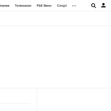
...
пании
Телеканал
РБК Вино
Спорт
ые проекты
Город
Стиль
Крипто
Спецпроекты СПб
логии и медиа
Финансы