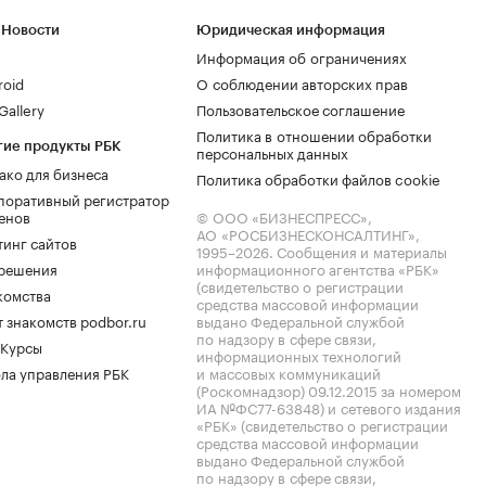
 Новости
Юридическая информация
Информация об ограничениях
roid
О соблюдении авторских прав
allery
Пользовательское соглашение
Политика в отношении обработки
гие продукты РБК
персональных данных
ако для бизнеса
Политика обработки файлов cookie
поративный регистратор
енов
© ООО «БИЗНЕСПРЕСС»,
АО «РОСБИЗНЕСКОНСАЛТИНГ»,
тинг сайтов
1995–2026
. Сообщения и материалы
.решения
информационного агентства «РБК»
(свидетельство о регистрации
комства
средства массовой информации
 знакомств podbor.ru
выдано Федеральной службой
по надзору в сфере связи,
 Курсы
информационных технологий
ла управления РБК
и массовых коммуникаций
(Роскомнадзор) 09.12.2015 за номером
ИА №ФС77-63848) и сетевого издания
«РБК» (свидетельство о регистрации
средства массовой информации
выдано Федеральной службой
по надзору в сфере связи,