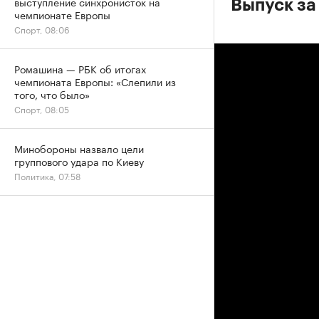
выступление синхронисток на
Выпуск за
чемпионате Европы
Спорт, 08:06
Ромашина — РБК об итогах
чемпионата Европы: «Слепили из
того, что было»
Спорт, 08:05
Минобороны назвало цели
группового удара по Киеву
Политика, 07:58