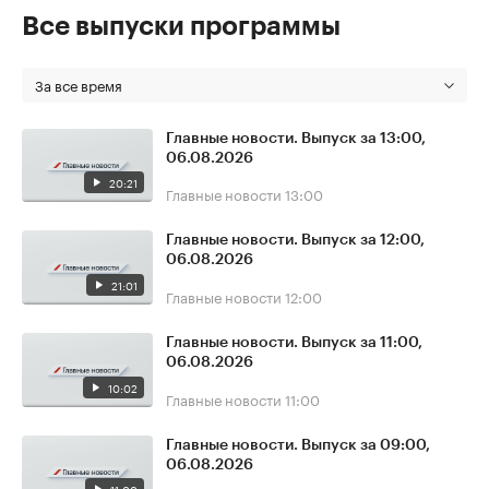
Все выпуски программы
За все время
Главные новости. Выпуск за 13:00,
06.08.2026
20:21
Главные новости
13:00
Главные новости. Выпуск за 12:00,
06.08.2026
21:01
Главные новости
12:00
Главные новости. Выпуск за 11:00,
06.08.2026
10:02
Главные новости
11:00
Главные новости. Выпуск за 09:00,
06.08.2026