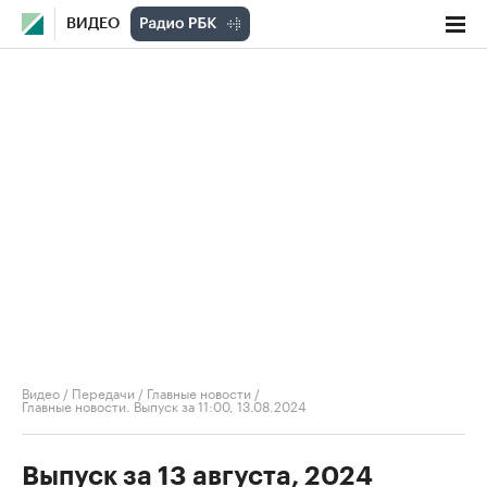
ВИДЕО
Видео
/
Передачи
/
Главные новости
/
Главные новости. Выпуск за 11:00, 13.08.2024
Выпуск за 13 августа, 2024