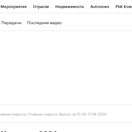
Мероприятия
Отрасли
Недвижимость
Autonews
РБК Ком
ние
РБК Курсы
РБК Life
Тренды
Визионеры
Национальн
Передачи
Последние видео
б
Исследования
Кредитные рейтинги
Франшизы
Газета
роверка контрагентов
Политика
Экономика
Бизнес
Техно
лавные новости
/
Главные новости. Выпуск за 10:00, 11.08.2024