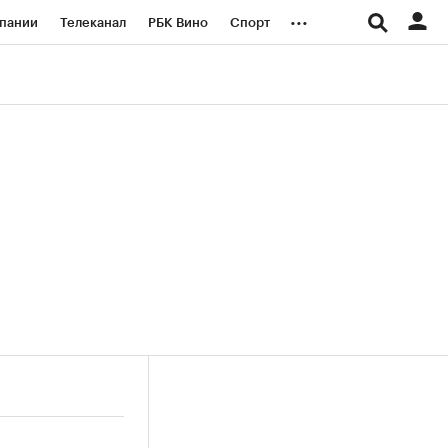
...
пании
Телеканал
РБК Вино
Спорт
ые проекты
Город
Стиль
Крипто
Спецпроекты СПб
логии и медиа
Финансы