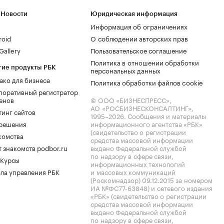
 Новости
Юридическая информация
Информация об ограничениях
roid
О соблюдении авторских прав
allery
Пользовательское соглашение
Политика в отношении обработки
гие продукты РБК
персональных данных
ако для бизнеса
Политика обработки файлов cookie
поративный регистратор
енов
© ООО «БИЗНЕСПРЕСС»,
АО «РОСБИЗНЕСКОНСАЛТИНГ»,
тинг сайтов
1995–2026
. Сообщения и материалы
.решения
информационного агентства «РБК»
(свидетельство о регистрации
комства
средства массовой информации
 знакомств podbor.ru
выдано Федеральной службой
по надзору в сфере связи,
 Курсы
информационных технологий
ла управления РБК
и массовых коммуникаций
(Роскомнадзор) 09.12.2015 за номером
ИА №ФС77-63848) и сетевого издания
«РБК» (свидетельство о регистрации
средства массовой информации
выдано Федеральной службой
по надзору в сфере связи,