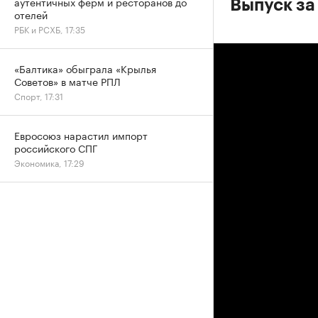
аутентичных ферм и ресторанов до
Выпуск за 
отелей
РБК и РСХБ, 17:35
«Балтика» обыграла «Крылья
Советов» в матче РПЛ
Спорт, 17:31
Евросоюз нарастил импорт
российского СПГ
Экономика, 17:29