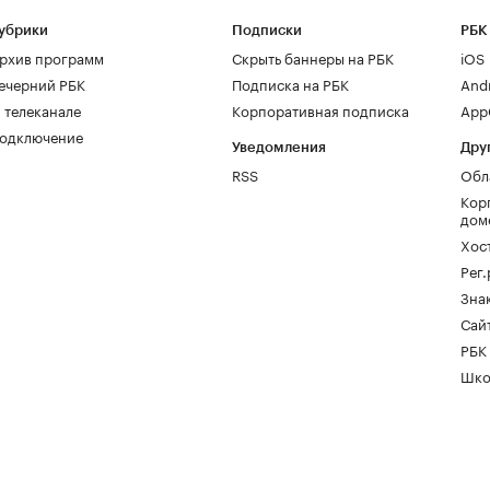
убрики
Подписки
РБК
рхив программ
Скрыть баннеры на РБК
iOS
ечерний РБК
Подписка на РБК
And
 телеканале
Корпоративная подписка
AppG
одключение
Уведомления
Дру
RSS
Обл
Кор
дом
Хос
Рег
Зна
Сайт
РБК
Шко