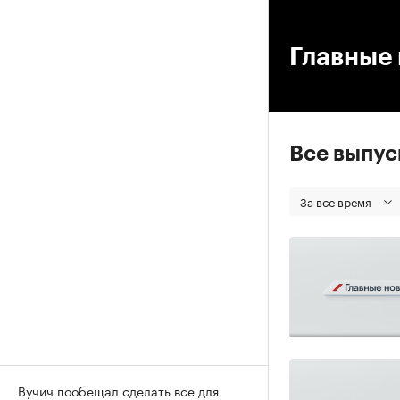
00
Главные 
Все выпу
За все время
Вучич пообещал сделать все для