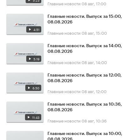
5:23
Главные новости
08 авг, 17:00
Главные новости. Выпуск за 15:00,
08.08.2026
4:51
Главные новости
08 авг, 15:00
Главные новости. Выпуск за 14:00,
08.08.2026
5:19
Главные новости
08 авг, 14:00
Главные новости. Выпуск за 12:00,
08.08.2026
6:50
Главные новости
08 авг, 12:00
Главные новости. Выпуск за 10:36,
08.08.2026
11:43
Главные новости
08 авг, 10:36
Главные новости. Выпуск за 10:00,
08.08.2026