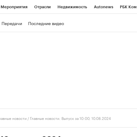
Мероприятия
Отрасли
Недвижимость
Autonews
РБК Ком
ние
РБК Курсы
РБК Life
Тренды
Визионеры
Национальн
Передачи
Последние видео
б
Исследования
Кредитные рейтинги
Франшизы
Газета
роверка контрагентов
Политика
Экономика
Бизнес
Техно
лавные новости
/
Главные новости. Выпуск за 10:00, 10.08.2024