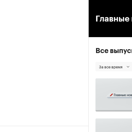
00
Главные 
Все выпу
За все время