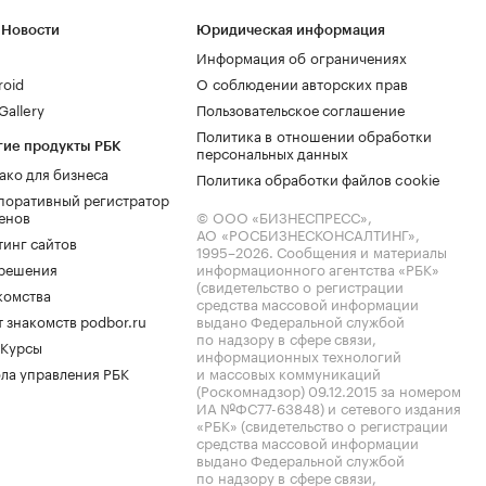
 Новости
Юридическая информация
Информация об ограничениях
roid
О соблюдении авторских прав
allery
Пользовательское соглашение
Политика в отношении обработки
гие продукты РБК
персональных данных
ако для бизнеса
Политика обработки файлов cookie
поративный регистратор
енов
© ООО «БИЗНЕСПРЕСС»,
АО «РОСБИЗНЕСКОНСАЛТИНГ»,
тинг сайтов
1995–2026
. Сообщения и материалы
.решения
информационного агентства «РБК»
(свидетельство о регистрации
комства
средства массовой информации
 знакомств podbor.ru
выдано Федеральной службой
по надзору в сфере связи,
 Курсы
информационных технологий
ла управления РБК
и массовых коммуникаций
(Роскомнадзор) 09.12.2015 за номером
ИА №ФС77-63848) и сетевого издания
«РБК» (свидетельство о регистрации
средства массовой информации
выдано Федеральной службой
по надзору в сфере связи,