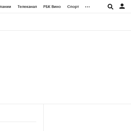
...
пании
Телеканал
РБК Вино
Спорт
ые проекты
Город
Стиль
Крипто
Спецпроекты СПб
логии и медиа
Финансы