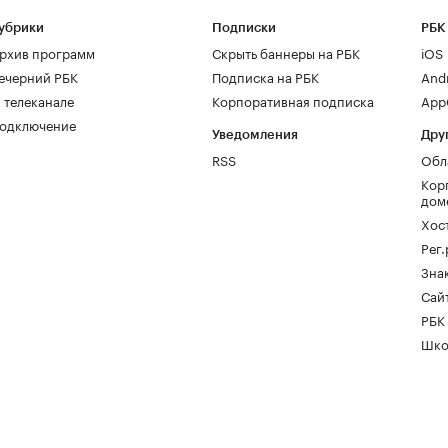
убрики
Подписки
РБК
рхив программ
Скрыть баннеры на РБК
iOS
ечерний РБК
Подписка на РБК
And
 телеканале
Корпоративная подписка
AppG
одключение
Уведомления
Дру
RSS
Обл
Кор
дом
Хос
Рег
Зна
Сайт
РБК
Шко