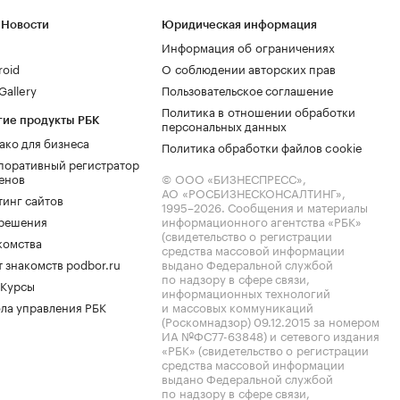
 Новости
Юридическая информация
Информация об ограничениях
roid
О соблюдении авторских прав
allery
Пользовательское соглашение
Политика в отношении обработки
гие продукты РБК
персональных данных
ако для бизнеса
Политика обработки файлов cookie
поративный регистратор
енов
© ООО «БИЗНЕСПРЕСС»,
АО «РОСБИЗНЕСКОНСАЛТИНГ»,
тинг сайтов
1995–2026
. Сообщения и материалы
.решения
информационного агентства «РБК»
(свидетельство о регистрации
комства
средства массовой информации
 знакомств podbor.ru
выдано Федеральной службой
по надзору в сфере связи,
 Курсы
информационных технологий
ла управления РБК
и массовых коммуникаций
(Роскомнадзор) 09.12.2015 за номером
ИА №ФС77-63848) и сетевого издания
«РБК» (свидетельство о регистрации
средства массовой информации
выдано Федеральной службой
по надзору в сфере связи,