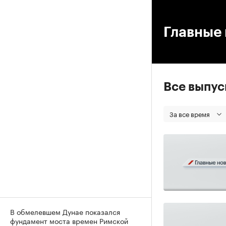
00
Главные 
Все выпу
За все время
В обмелевшем Дунае показался
фундамент моста времен Римской