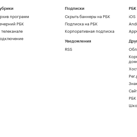
убрики
Подписки
РБК
рхив программ
Скрыть баннеры на РБК
iOS
ечерний РБК
Подписка на РБК
And
 телеканале
Корпоративная подписка
AppG
одключение
Уведомления
Дру
RSS
Обл
Кор
дом
Хос
Рег
Зна
Сайт
РБК
Шко