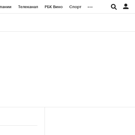
...
пании
Телеканал
РБК Вино
Спорт
ые проекты
Город
Стиль
Крипто
Спецпроекты СПб
логии и медиа
Финансы