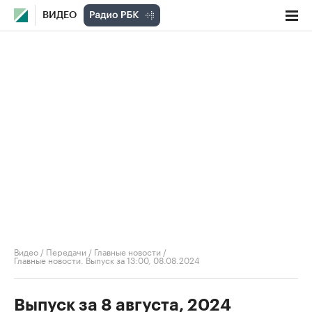
ВИДЕО
Видео
/
Передачи
/
Главные новости
/
Главные новости. Выпуск за 13:00, 08.08.2024
Выпуск за 8 августа, 2024