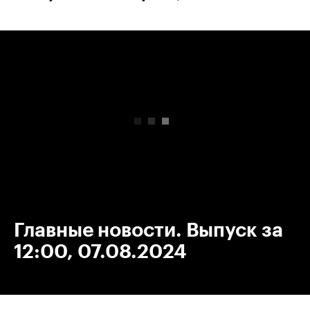
00:00
/
00:00
Главные новости. Выпуск за
12:00, 07.08.2024