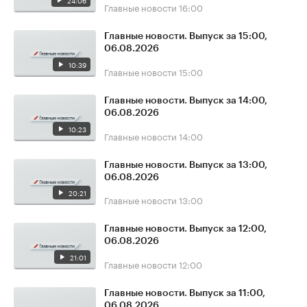
24:06
Главные новости
16:00
Главные новости. Выпуск за 15:00,
06.08.2026
10:39
Главные новости
15:00
Главные новости. Выпуск за 14:00,
06.08.2026
10:23
Главные новости
14:00
Главные новости. Выпуск за 13:00,
06.08.2026
20:21
Главные новости
13:00
Главные новости. Выпуск за 12:00,
06.08.2026
21:01
Главные новости
12:00
Главные новости. Выпуск за 11:00,
06.08.2026