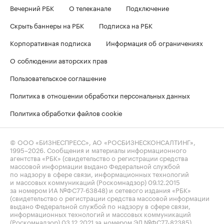
Вечерний РБК
О телеканале
Подключение
Скрыть баннеры на РБК
Подписка на РБК
Корпоративная подписка
Информация об ограничениях
О соблюдении авторских прав
Пользовательское соглашение
Политика в отношении обработки персональных данных
Политика обработки файлов cookie
© ООО «БИЗНЕСПРЕСС», АО «РОСБИЗНЕСКОНСАЛТИНГ»,
1995–2026
. Сообщения и материалы информационного
агентства «РБК» (свидетельство о регистрации средства
массовой информации выдано Федеральной службой
по надзору в сфере связи, информационных технологий
и массовых коммуникаций (Роскомнадзор) 09.12.2015
за номером ИА №ФС77-63848) и сетевого издания «РБК»
(свидетельство о регистрации средства массовой информации
выдано Федеральной службой по надзору в сфере связи,
информационных технологий и массовых коммуникаций
(Роскомнадзор) 03.12.2021 за номером ЭЛ №ФС77-82385)