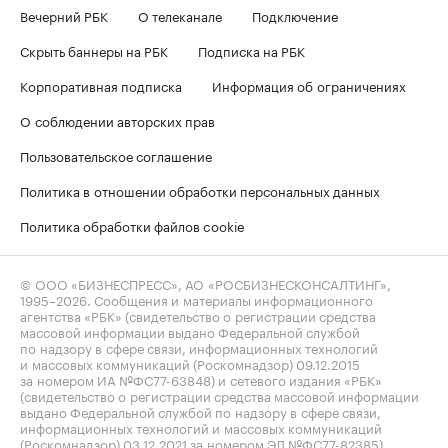
Вечерний РБК
О телеканале
Подключение
Скрыть баннеры на РБК
Подписка на РБК
Корпоративная подписка
Информация об ограничениях
О соблюдении авторских прав
Пользовательское соглашение
Политика в отношении обработки персональных данных
Политика обработки файлов cookie
© ООО «БИЗНЕСПРЕСС», АО «РОСБИЗНЕСКОНСАЛТИНГ»,
1995–2026
. Сообщения и материалы информационного
агентства «РБК» (свидетельство о регистрации средства
массовой информации выдано Федеральной службой
по надзору в сфере связи, информационных технологий
и массовых коммуникаций (Роскомнадзор) 09.12.2015
за номером ИА №ФС77-63848) и сетевого издания «РБК»
(свидетельство о регистрации средства массовой информации
выдано Федеральной службой по надзору в сфере связи,
информационных технологий и массовых коммуникаций
(Роскомнадзор) 03.12.2021 за номером ЭЛ №ФС77-82385)