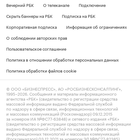
Вечерний РБК
О телеканале
Подключение
Скрыть баннеры на РБК
Подписка на РБК
Корпоративная подписка
Информация об ограничениях
О соблюдении авторских прав
Пользовательское соглашение
Политика в отношении обработки персональных данных
Политика обработки файлов cookie
© ООО «БИЗНЕСПРЕСС», АО «РОСБИЗНЕСКОНСАЛТИНГ»,
1995–2026
. Сообщения и материалы информационного
агентства «РБК» (свидетельство о регистрации средства
массовой информации выдано Федеральной службой
по надзору в сфере связи, информационных технологий
и массовых коммуникаций (Роскомнадзор) 09.12.2015
за номером ИА №ФС77-63848) и сетевого издания «РБК»
(свидетельство о регистрации средства массовой информации
выдано Федеральной службой по надзору в сфере связи,
информационных технологий и массовых коммуникаций
(Роскомнадзор) 03.12.2021 за номером ЭЛ №ФС77-82385)