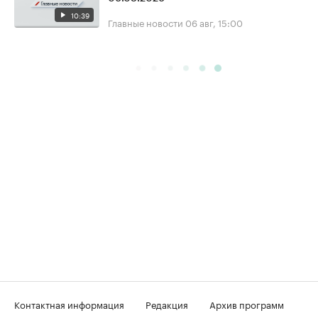
10:39
Главные новости
06 авг, 15:00
Контактная информация
Редакция
Архив программ