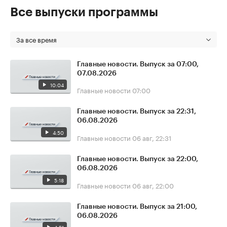
Все выпуски программы
За все время
Главные новости. Выпуск за 07:00,
07.08.2026
10:04
Главные новости
07:00
Главные новости. Выпуск за 22:31,
06.08.2026
4:50
Главные новости
06 авг, 22:31
Главные новости. Выпуск за 22:00,
06.08.2026
5:18
Главные новости
06 авг, 22:00
Главные новости. Выпуск за 21:00,
06.08.2026