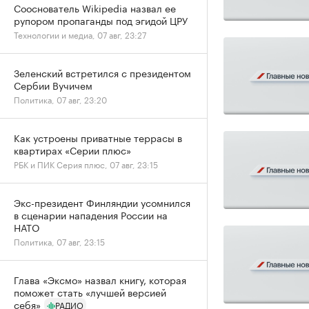
Сооснователь Wikipedia назвал ее
рупором пропаганды под эгидой ЦРУ
Технологии и медиа, 07 авг, 23:27
Зеленский встретился с президентом
Сербии Вучичем
Политика, 07 авг, 23:20
Как устроены приватные террасы в
квартирах «Серии плюс»
РБК и ПИК Серия плюс, 07 авг, 23:15
Экс-президент Финляндии усомнился
в сценарии нападения России на
НАТО
Политика, 07 авг, 23:15
Глава «Эксмо» назвал книгу, которая
поможет стать «лучшей версией
себя»
РАДИО