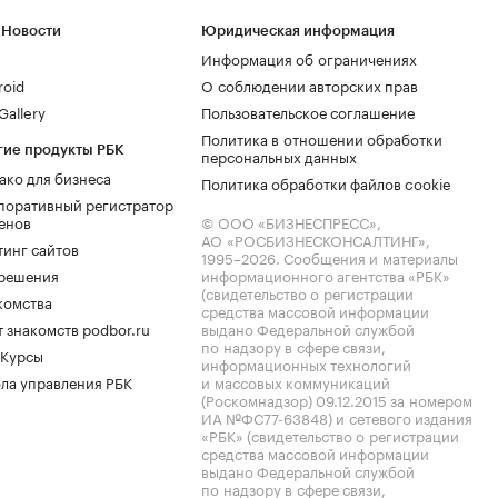
 Новости
Юридическая информация
Информация об ограничениях
roid
О соблюдении авторских прав
allery
Пользовательское соглашение
Политика в отношении обработки
гие продукты РБК
персональных данных
ако для бизнеса
Политика обработки файлов cookie
поративный регистратор
енов
© ООО «БИЗНЕСПРЕСС»,
АО «РОСБИЗНЕСКОНСАЛТИНГ»,
тинг сайтов
1995–2026
. Сообщения и материалы
.решения
информационного агентства «РБК»
(свидетельство о регистрации
комства
средства массовой информации
 знакомств podbor.ru
выдано Федеральной службой
по надзору в сфере связи,
 Курсы
информационных технологий
ла управления РБК
и массовых коммуникаций
(Роскомнадзор) 09.12.2015 за номером
ИА №ФС77-63848) и сетевого издания
«РБК» (свидетельство о регистрации
средства массовой информации
выдано Федеральной службой
по надзору в сфере связи,