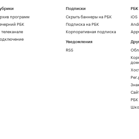
убрики
Подписки
РБК
рхив программ
Скрыть баннеры на РБК
iOS
ечерний РБК
Подписка на РБК
And
 телеканале
Корпоративная подписка
AppG
одключение
Уведомления
Дру
RSS
Обл
Кор
дом
Хос
Рег
Зна
Сайт
РБК
Шко