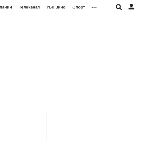
...
пании
Телеканал
РБК Вино
Спорт
ые проекты
Город
Стиль
Крипто
Спецпроекты СПб
логии и медиа
Финансы