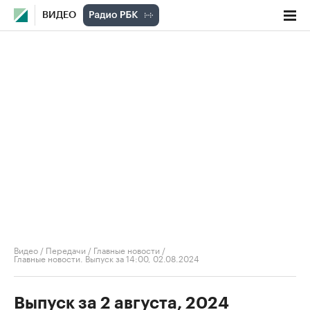
ВИДЕО
Видео
/
Передачи
/
Главные новости
/
Главные новости. Выпуск за 14:00, 02.08.2024
Выпуск за 2 августа, 2024