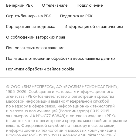
Вечерний РБК
О телеканале
Подключение
Скрыть баннеры на РБК
Подписка на РБК
Корпоративная подписка
Информация об ограничениях
О соблюдении авторских прав
Пользовательское соглашение
Политика в отношении обработки персональных данных
Политика обработки файлов cookie
© ООО «БИЗНЕСПРЕСС», АО «РОСБИЗНЕСКОНСАЛТИНГ»,
1995–2026
. Сообщения и материалы информационного
агентства «РБК» (свидетельство о регистрации средства
массовой информации выдано Федеральной службой
по надзору в сфере связи, информационных технологий
и массовых коммуникаций (Роскомнадзор) 09.12.2015
за номером ИА №ФС77-63848) и сетевого издания «РБК»
(свидетельство о регистрации средства массовой информации
выдано Федеральной службой по надзору в сфере связи,
информационных технологий и массовых коммуникаций
(Роскомнадзор) 03.12.2021 за номером ЭЛ №ФС77-82385)