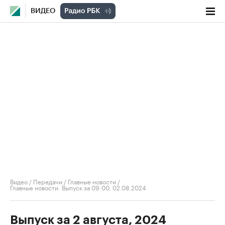
ВИДЕО
Видео
/
Передачи
/
Главные новости
/
Главные новости. Выпуск за 09:00, 02.08.2024
Выпуск за 2 августа, 2024