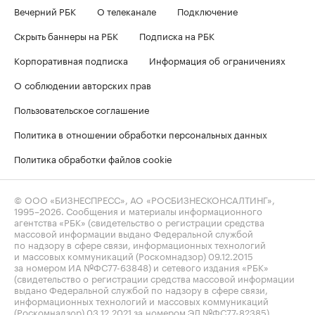
Вечерний РБК
О телеканале
Подключение
Скрыть баннеры на РБК
Подписка на РБК
Корпоративная подписка
Информация об ограничениях
О соблюдении авторских прав
Пользовательское соглашение
Политика в отношении обработки персональных данных
Политика обработки файлов cookie
© ООО «БИЗНЕСПРЕСС», АО «РОСБИЗНЕСКОНСАЛТИНГ»,
1995–2026
. Сообщения и материалы информационного
агентства «РБК» (свидетельство о регистрации средства
массовой информации выдано Федеральной службой
по надзору в сфере связи, информационных технологий
и массовых коммуникаций (Роскомнадзор) 09.12.2015
за номером ИА №ФС77-63848) и сетевого издания «РБК»
(свидетельство о регистрации средства массовой информации
выдано Федеральной службой по надзору в сфере связи,
информационных технологий и массовых коммуникаций
(Роскомнадзор) 03.12.2021 за номером ЭЛ №ФС77-82385)