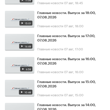
11:58
Главные новости
07 авг, 18:45
Главные новости. Выпуск за 18:00,
07.08.2026
15:01
Главные новости
07 авг, 18:00
Главные новости. Выпуск за 17:00,
07.08.2026
14:49
Главные новости
07 авг, 17:00
Главные новости. Выпуск за 16:00,
07.08.2026
4:58
Главные новости
07 авг, 16:00
Главные новости. Выпуск за 15:00,
07.08.2026
10:48
Главные новости
07 авг, 15:00
Главные новости. Выпуск за 14:00,
07.08.2026