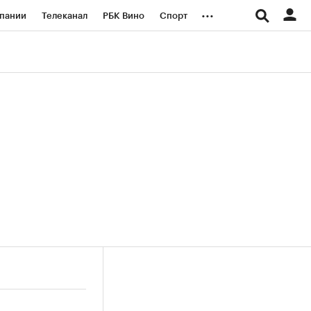
...
пании
Телеканал
РБК Вино
Спорт
ые проекты
Город
Стиль
Крипто
Спецпроекты СПб
логии и медиа
Финансы