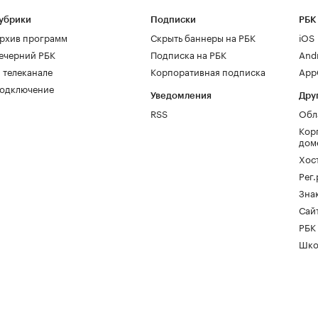
убрики
Подписки
РБК
рхив программ
Скрыть баннеры на РБК
iOS
ечерний РБК
Подписка на РБК
And
 телеканале
Корпоративная подписка
AppG
одключение
Уведомления
Дру
RSS
Обл
Кор
дом
Хос
Рег
Зна
Сайт
РБК
Шко