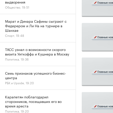
выдворения
Общество, 19:51
Марат и Динара Сафины сыграют с
Федерером и Ли На на турнире в
Шанхае
Спорт, 19:48
ТАСС узнал о возможности скорого
визита Уиткоффа и Кушнера в Москву
Политика, 19:36
Семь признаков успешного бизнес-
центра
РБК и Upside, 19:20
Карапетян поблагодарил
сторонников, посещавших его во
время ареста
Политика, 19:20