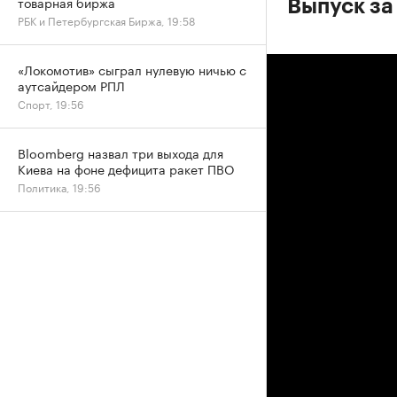
товарная биржа
Выпуск за 
РБК и Петербургская Биржа, 19:58
«Локомотив» сыграл нулевую ничью с
аутсайдером РПЛ
Спорт, 19:56
Bloomberg назвал три выхода для
Киева на фоне дефицита ракет ПВО
Политика, 19:56