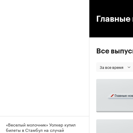
00
Главные 
Все выпу
За все время
«Веселый молочник» Уолкер купил
билеты в Стамбул на случай