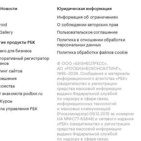
 Новости
Юридическая информация
Информация об ограничениях
roid
О соблюдении авторских прав
allery
Пользовательское соглашение
Политика в отношении обработки
гие продукты РБК
персональных данных
ако для бизнеса
Политика обработки файлов cookie
поративный регистратор
енов
© ООО «БИЗНЕСПРЕСС»,
АО «РОСБИЗНЕСКОНСАЛТИНГ»,
тинг сайтов
1995–2026
. Сообщения и материалы
.решения
информационного агентства «РБК»
(свидетельство о регистрации
комства
средства массовой информации
 знакомств podbor.ru
выдано Федеральной службой
по надзору в сфере связи,
 Курсы
информационных технологий
ла управления РБК
и массовых коммуникаций
(Роскомнадзор) 09.12.2015 за номером
ИА №ФС77-63848) и сетевого издания
«РБК» (свидетельство о регистрации
средства массовой информации
выдано Федеральной службой
по надзору в сфере связи,