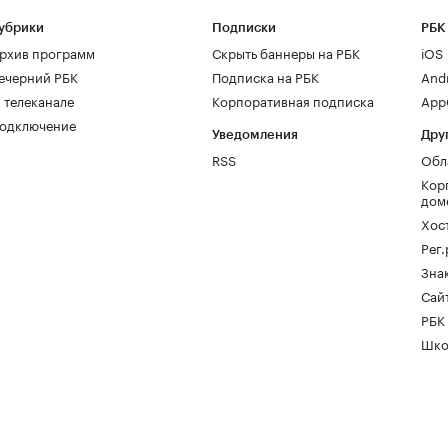
убрики
Подписки
РБК
рхив программ
Скрыть баннеры на РБК
iOS
ечерний РБК
Подписка на РБК
And
 телеканале
Корпоративная подписка
AppG
одключение
Уведомления
Дру
RSS
Обл
Кор
дом
Хос
Рег
Зна
Сайт
РБК
Шко