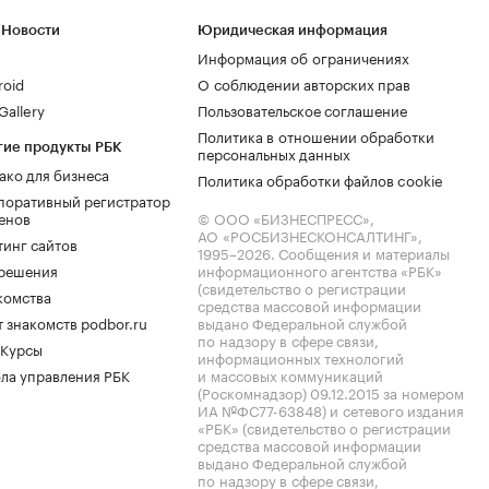
 Новости
Юридическая информация
Информация об ограничениях
roid
О соблюдении авторских прав
allery
Пользовательское соглашение
Политика в отношении обработки
гие продукты РБК
персональных данных
ако для бизнеса
Политика обработки файлов cookie
поративный регистратор
енов
© ООО «БИЗНЕСПРЕСС»,
АО «РОСБИЗНЕСКОНСАЛТИНГ»,
тинг сайтов
1995–2026
. Сообщения и материалы
.решения
информационного агентства «РБК»
(свидетельство о регистрации
комства
средства массовой информации
 знакомств podbor.ru
выдано Федеральной службой
по надзору в сфере связи,
 Курсы
информационных технологий
ла управления РБК
и массовых коммуникаций
(Роскомнадзор) 09.12.2015 за номером
ИА №ФС77-63848) и сетевого издания
«РБК» (свидетельство о регистрации
средства массовой информации
выдано Федеральной службой
по надзору в сфере связи,