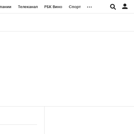
...
пании
Телеканал
РБК Вино
Спорт
ые проекты
Город
Стиль
Крипто
Спецпроекты СПб
логии и медиа
Финансы