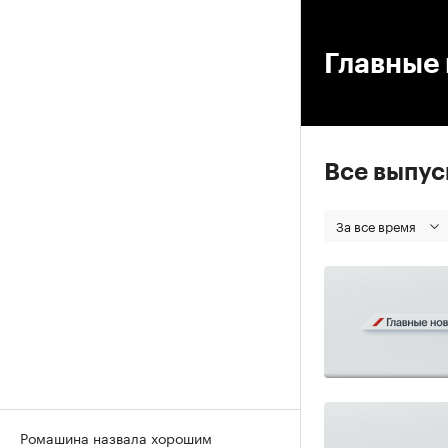
00
Главные 
Все выпу
За все время
Ромашина назвала хорошим