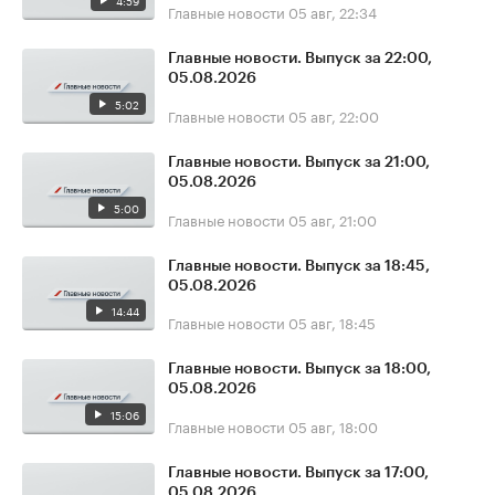
4:59
Главные новости
05 авг, 22:34
Главные новости. Выпуск за 22:00,
05.08.2026
5:02
Главные новости
05 авг, 22:00
Главные новости. Выпуск за 21:00,
05.08.2026
5:00
Главные новости
05 авг, 21:00
Главные новости. Выпуск за 18:45,
05.08.2026
14:44
Главные новости
05 авг, 18:45
Главные новости. Выпуск за 18:00,
05.08.2026
15:06
Главные новости
05 авг, 18:00
Главные новости. Выпуск за 17:00,
05.08.2026