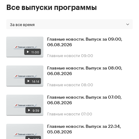
Все выпуски программы
За все время
Главные новости. Выпуск за 09:00,
06.08.2026
11:00
Главные новости
09:00
Главные новости. Выпуск за 08:00,
06.08.2026
14:14
Главные новости
08:00
Главные новости. Выпуск за 07:00,
06.08.2026
9:59
Главные новости
07:00
Главные новости. Выпуск за 22:34,
05.08.2026