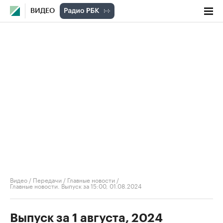
ВИДЕО
Видео
/
Передачи
/
Главные новости
/
Главные новости. Выпуск за 15:00, 01.08.2024
Выпуск за 1 августа, 2024