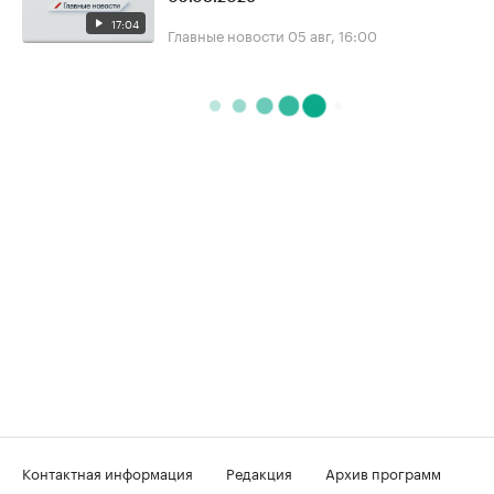
17:04
Главные новости
05 авг, 16:00
Контактная информация
Редакция
Архив программ