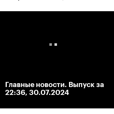
00:00
/
00:00
Главные новости. Выпуск за
22:36, 30.07.2024