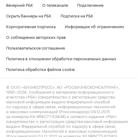
Вечерний РБК
О телеканале
Подключение
Скрыть баннеры на РБК
Подписка на РБК
Корпоративная подписка
Информация об ограничениях
О соблюдении авторских прав
Пользовательское соглашение
Политика в отношении обработки персональных данных
Политика обработки файлов cookie
© ООО «БИЗНЕСПРЕСС», АО «РОСБИЗНЕСКОНСАЛТИНГ»,
1995–2026
. Сообщения и материалы информационного
агентства «РБК» (свидетельство о регистрации средства
массовой информации выдано Федеральной службой
по надзору в сфере связи, информационных технологий
и массовых коммуникаций (Роскомнадзор) 09.12.2015
за номером ИА №ФС77-63848) и сетевого издания «РБК»
(свидетельство о регистрации средства массовой информации
выдано Федеральной службой по надзору в сфере связи,
информационных технологий и массовых коммуникаций
(Роскомнадзор) 03.12.2021 за номером ЭЛ №ФС77-82385)