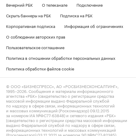
Вечерний РБК
О телеканале
Подключение
Скрыть баннеры на РБК
Подписка на РБК
Корпоративная подписка
Информация об ограничениях
О соблюдении авторских прав
Пользовательское соглашение
Политика в отношении обработки персональных данных
Политика обработки файлов cookie
© ООО «БИЗНЕСПРЕСС», АО «РОСБИЗНЕСКОНСАЛТИНГ»,
1995–2026
. Сообщения и материалы информационного
агентства «РБК» (свидетельство о регистрации средства
массовой информации выдано Федеральной службой
по надзору в сфере связи, информационных технологий
и массовых коммуникаций (Роскомнадзор) 09.12.2015
за номером ИА №ФС77-63848) и сетевого издания «РБК»
(свидетельство о регистрации средства массовой информации
выдано Федеральной службой по надзору в сфере связи,
информационных технологий и массовых коммуникаций
(Роскомнадзор) 03.12.2021 за номером ЭЛ №ФС77-82385)