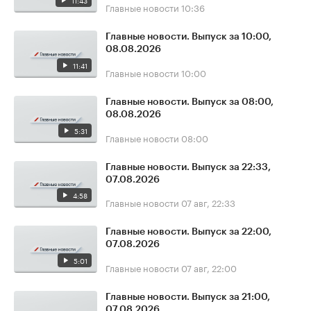
11:43
Главные новости
10:36
Главные новости. Выпуск за 10:00,
08.08.2026
11:41
Главные новости
10:00
Главные новости. Выпуск за 08:00,
08.08.2026
5:31
Главные новости
08:00
Главные новости. Выпуск за 22:33,
07.08.2026
4:58
Главные новости
07 авг, 22:33
Главные новости. Выпуск за 22:00,
07.08.2026
5:01
Главные новости
07 авг, 22:00
Главные новости. Выпуск за 21:00,
07.08.2026