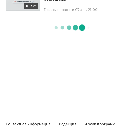
5:01
Главные новости
07 авг, 21:00
Контактная информация
Редакция
Архив программ