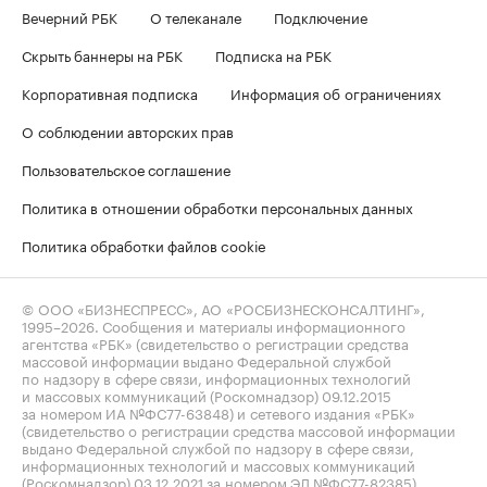
Вечерний РБК
О телеканале
Подключение
Скрыть баннеры на РБК
Подписка на РБК
Корпоративная подписка
Информация об ограничениях
О соблюдении авторских прав
Пользовательское соглашение
Политика в отношении обработки персональных данных
Политика обработки файлов cookie
© ООО «БИЗНЕСПРЕСС», АО «РОСБИЗНЕСКОНСАЛТИНГ»,
1995–2026
. Сообщения и материалы информационного
агентства «РБК» (свидетельство о регистрации средства
массовой информации выдано Федеральной службой
по надзору в сфере связи, информационных технологий
и массовых коммуникаций (Роскомнадзор) 09.12.2015
за номером ИА №ФС77-63848) и сетевого издания «РБК»
(свидетельство о регистрации средства массовой информации
выдано Федеральной службой по надзору в сфере связи,
информационных технологий и массовых коммуникаций
(Роскомнадзор) 03.12.2021 за номером ЭЛ №ФС77-82385)