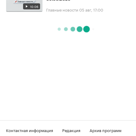
10:06
Главные новости
05 авг, 17:00
Контактная информация
Редакция
Архив программ