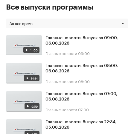
Все выпуски программы
За все время
Главные новости. Выпуск за 09:00,
06.08.2026
11:00
Главные новости
09:00
Главные новости. Выпуск за 08:00,
06.08.2026
14:14
Главные новости
08:00
Главные новости. Выпуск за 07:00,
06.08.2026
9:59
Главные новости
07:00
Главные новости. Выпуск за 22:34,
05.08.2026