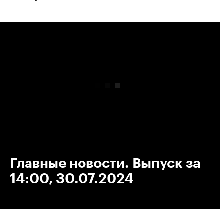
00:00
/
00:00
Главные новости. Выпуск за
14:00, 30.07.2024