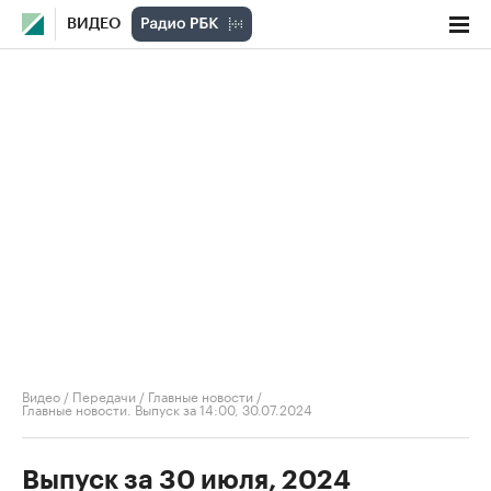
ВИДЕО
Видео
/
Передачи
/
Главные новости
/
Главные новости. Выпуск за 14:00, 30.07.2024
Выпуск за 30 июля, 2024