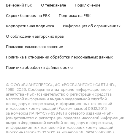
Вечерний РБК
О телеканале
Подключение
Скрыть баннеры на РБК
Подписка на РБК
Корпоративная подписка
Информация об ограничениях
О соблюдении авторских прав
Пользовательское соглашение
Политика в отношении обработки персональных данных
Политика обработки файлов cookie
© ООО «БИЗНЕСПРЕСС», АО «РОСБИЗНЕСКОНСАЛТИНГ»,
1995–2026
. Сообщения и материалы информационного
агентства «РБК» (свидетельство о регистрации средства
массовой информации выдано Федеральной службой
по надзору в сфере связи, информационных технологий
и массовых коммуникаций (Роскомнадзор) 09.12.2015
за номером ИА №ФС77-63848) и сетевого издания «РБК»
(свидетельство о регистрации средства массовой информации
выдано Федеральной службой по надзору в сфере связи,
информационных технологий и массовых коммуникаций
(Роскомнадзор) 03.12.2021 за номером ЭЛ №ФС77-82385)