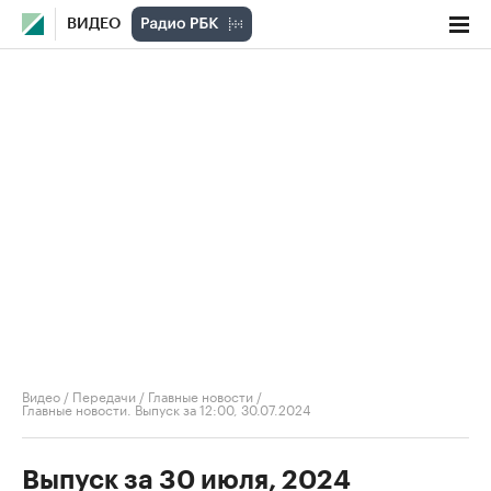
ВИДЕО
Видео
/
Передачи
/
Главные новости
/
Главные новости. Выпуск за 12:00, 30.07.2024
Выпуск за 30 июля, 2024