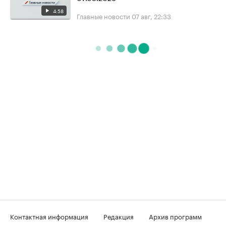
4:58
Главные новости
07 авг, 22:33
Контактная информация
Редакция
Архив программ