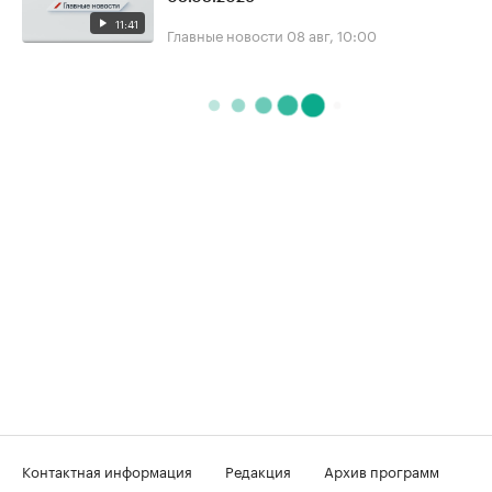
11:41
Главные новости
08 авг, 10:00
Контактная информация
Редакция
Архив программ