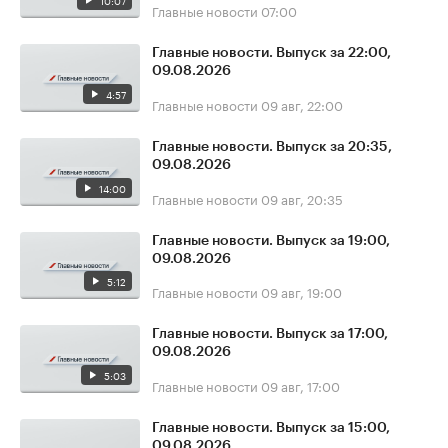
10:07
Главные новости
07:00
Главные новости. Выпуск за 22:00,
09.08.2026
4:57
Главные новости
09 авг, 22:00
Главные новости. Выпуск за 20:35,
09.08.2026
14:00
Главные новости
09 авг, 20:35
Главные новости. Выпуск за 19:00,
09.08.2026
5:12
Главные новости
09 авг, 19:00
Главные новости. Выпуск за 17:00,
09.08.2026
5:03
Главные новости
09 авг, 17:00
Главные новости. Выпуск за 15:00,
09.08.2026