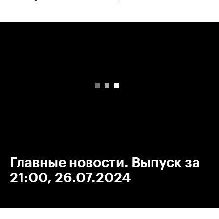
00:00
/
00:00
Главные новости. Выпуск за
21:00, 26.07.2024