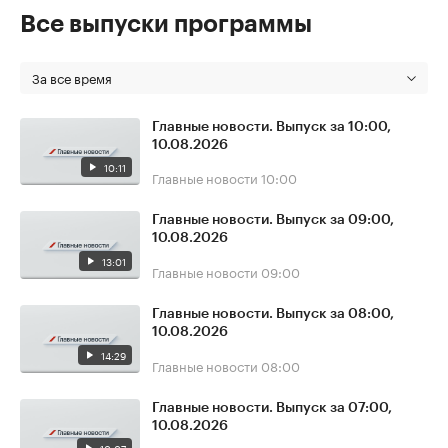
Все выпуски программы
За все время
Главные новости. Выпуск за 10:00,
10.08.2026
10:11
Главные новости
10:00
Главные новости. Выпуск за 09:00,
10.08.2026
13:01
Главные новости
09:00
Главные новости. Выпуск за 08:00,
10.08.2026
14:29
Главные новости
08:00
Главные новости. Выпуск за 07:00,
10.08.2026