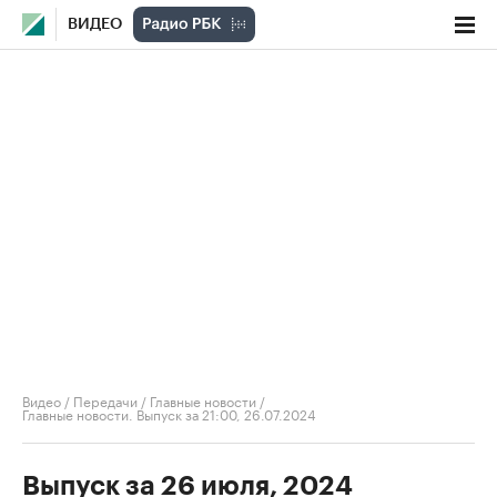
ВИДЕО
Видео
/
Передачи
/
Главные новости
/
Главные новости. Выпуск за 21:00, 26.07.2024
Выпуск за 26 июля, 2024