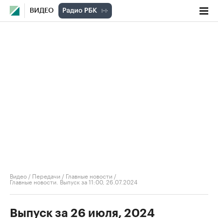
ВИДЕО
Видео
/
Передачи
/
Главные новости
/
Главные новости. Выпуск за 11:00, 26.07.2024
Выпуск за 26 июля, 2024