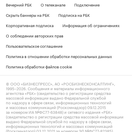
Вечерний РБК
О телеканале
Подключение
Скрыть баннеры на РБК
Подписка на РБК
Корпоративная подписка
Информация об ограничениях
О соблюдении авторских прав
Пользовательское соглашение
Политика в отношении обработки персональных данных
Политика обработки файлов cookie
© ООО «БИЗНЕСПРЕСС», АО «РОСБИЗНЕСКОНСАЛТИНГ»,
1995–2026
. Сообщения и материалы информационного
агентства «РБК» (свидетельство о регистрации средства
массовой информации выдано Федеральной службой
по надзору в сфере связи, информационных технологий
и массовых коммуникаций (Роскомнадзор) 09.12.2015
за номером ИА №ФС77-63848) и сетевого издания «РБК»
(свидетельство о регистрации средства массовой информации
выдано Федеральной службой по надзору в сфере связи,
информационных технологий и массовых коммуникаций
(Роскомнадзор) 03.12.2021 за номером ЭЛ №ФС77-82385)