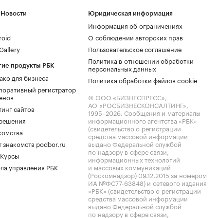
 Новости
Юридическая информация
Информация об ограничениях
roid
О соблюдении авторских прав
allery
Пользовательское соглашение
Политика в отношении обработки
гие продукты РБК
персональных данных
ако для бизнеса
Политика обработки файлов cookie
поративный регистратор
енов
© ООО «БИЗНЕСПРЕСС»,
АО «РОСБИЗНЕСКОНСАЛТИНГ»,
тинг сайтов
1995–2026
. Сообщения и материалы
.решения
информационного агентства «РБК»
(свидетельство о регистрации
комства
средства массовой информации
 знакомств podbor.ru
выдано Федеральной службой
по надзору в сфере связи,
 Курсы
информационных технологий
ла управления РБК
и массовых коммуникаций
(Роскомнадзор) 09.12.2015 за номером
ИА №ФС77-63848) и сетевого издания
«РБК» (свидетельство о регистрации
средства массовой информации
выдано Федеральной службой
по надзору в сфере связи,