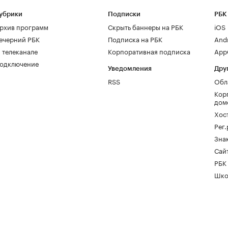
убрики
Подписки
РБК
рхив программ
Скрыть баннеры на РБК
iOS
ечерний РБК
Подписка на РБК
And
 телеканале
Корпоративная подписка
AppG
одключение
Уведомления
Дру
RSS
Обл
Кор
дом
Хос
Рег
Зна
Сайт
РБК
Шко