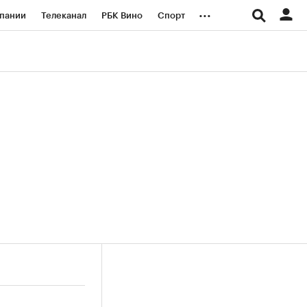
...
пании
Телеканал
РБК Вино
Спорт
ые проекты
Город
Стиль
Крипто
Спецпроекты СПб
логии и медиа
Финансы