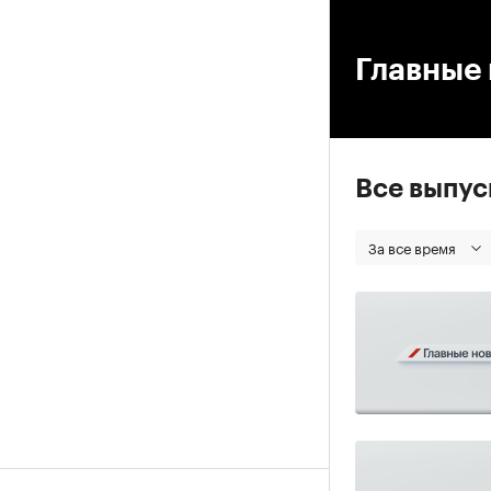
00
Главные 
Все выпу
За все время