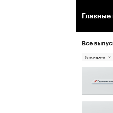
00
Главные 
Все выпу
За все время