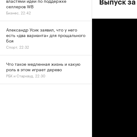
властями идей по поддержке
Выпуск за
селлеров WB
Бизнес, 22:42
Александр Усик заявил, что у него
есть «два варианта» для прощального
боя
Спорт, 22:32
Что такое медленная жизнь и какую
роль в этом играет дерево
РБК и Старквуд, 22:30