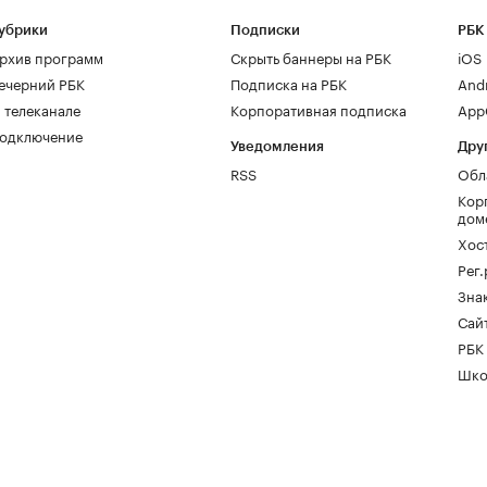
убрики
Подписки
РБК
рхив программ
Скрыть баннеры на РБК
iOS
ечерний РБК
Подписка на РБК
And
 телеканале
Корпоративная подписка
AppG
одключение
Уведомления
Дру
RSS
Обл
Кор
дом
Хос
Рег
Зна
Сайт
РБК
Шко