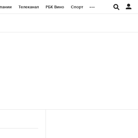
...
пании
Телеканал
РБК Вино
Спорт
ые проекты
Город
Стиль
Крипто
Спецпроекты СПб
логии и медиа
Финансы