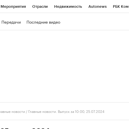
Мероприятия
Отрасли
Недвижимость
Autonews
РБК Ком
ние
РБК Курсы
РБК Life
Тренды
Визионеры
Национальн
Передачи
Последние видео
б
Исследования
Кредитные рейтинги
Франшизы
Газета
роверка контрагентов
Политика
Экономика
Бизнес
Техно
лавные новости
/
Главные новости. Выпуск за 10:00, 25.07.2024