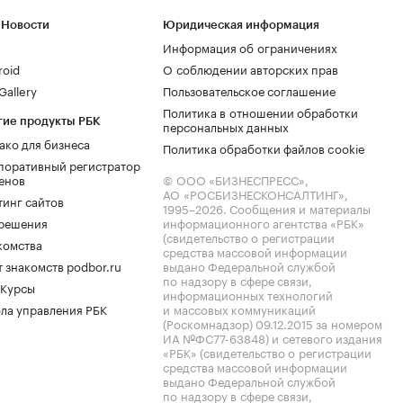
 Новости
Юридическая информация
Информация об ограничениях
roid
О соблюдении авторских прав
allery
Пользовательское соглашение
Политика в отношении обработки
гие продукты РБК
персональных данных
ако для бизнеса
Политика обработки файлов cookie
поративный регистратор
енов
© ООО «БИЗНЕСПРЕСС»,
АО «РОСБИЗНЕСКОНСАЛТИНГ»,
тинг сайтов
1995–2026
. Сообщения и материалы
.решения
информационного агентства «РБК»
(свидетельство о регистрации
комства
средства массовой информации
 знакомств podbor.ru
выдано Федеральной службой
по надзору в сфере связи,
 Курсы
информационных технологий
ла управления РБК
и массовых коммуникаций
(Роскомнадзор) 09.12.2015 за номером
ИА №ФС77-63848) и сетевого издания
«РБК» (свидетельство о регистрации
средства массовой информации
выдано Федеральной службой
по надзору в сфере связи,