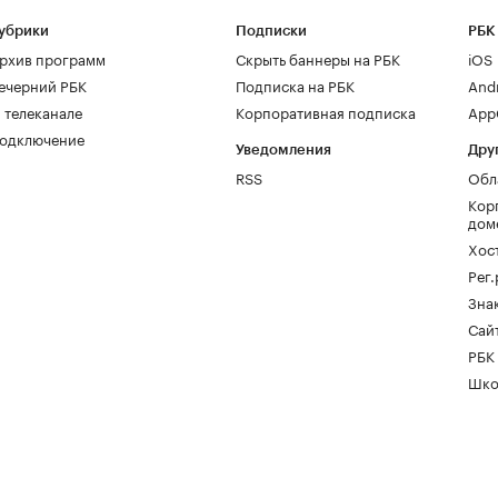
убрики
Подписки
РБК
рхив программ
Скрыть баннеры на РБК
iOS
ечерний РБК
Подписка на РБК
And
 телеканале
Корпоративная подписка
AppG
одключение
Уведомления
Дру
RSS
Обл
Кор
дом
Хос
Рег
Зна
Сайт
РБК
Шко