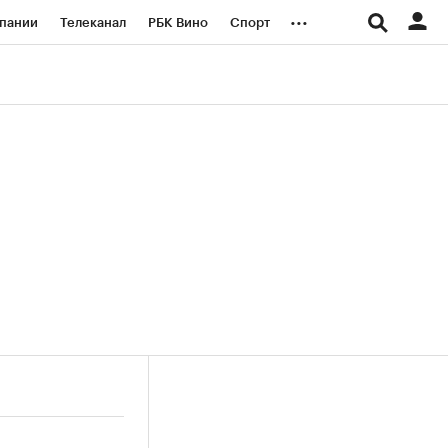
...
пании
Телеканал
РБК Вино
Спорт
ые проекты
Город
Стиль
Крипто
Спецпроекты СПб
логии и медиа
Финансы