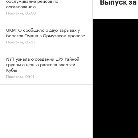
обслуживание рейсов по
Выпуск за
согласованию
Политика, 05:30
UKMTO сообщило о двух взрывах у
берегов Омана в Ормузском проливе
Политика, 05:21
NYT узнала о создании ЦРУ тайной
группы с целью раскола властей
Кубы
Политика, 05:11