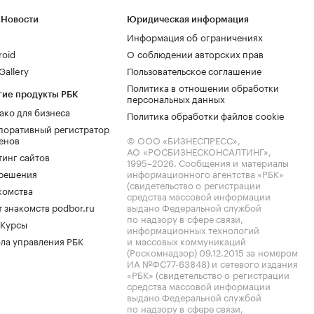
 Новости
Юридическая информация
Информация об ограничениях
roid
О соблюдении авторских прав
allery
Пользовательское соглашение
Политика в отношении обработки
гие продукты РБК
персональных данных
ако для бизнеса
Политика обработки файлов cookie
поративный регистратор
енов
© ООО «БИЗНЕСПРЕСС»,
АО «РОСБИЗНЕСКОНСАЛТИНГ»,
тинг сайтов
1995–2026
. Сообщения и материалы
.решения
информационного агентства «РБК»
(свидетельство о регистрации
комства
средства массовой информации
 знакомств podbor.ru
выдано Федеральной службой
по надзору в сфере связи,
 Курсы
информационных технологий
ла управления РБК
и массовых коммуникаций
(Роскомнадзор) 09.12.2015 за номером
ИА №ФС77-63848) и сетевого издания
«РБК» (свидетельство о регистрации
средства массовой информации
выдано Федеральной службой
по надзору в сфере связи,