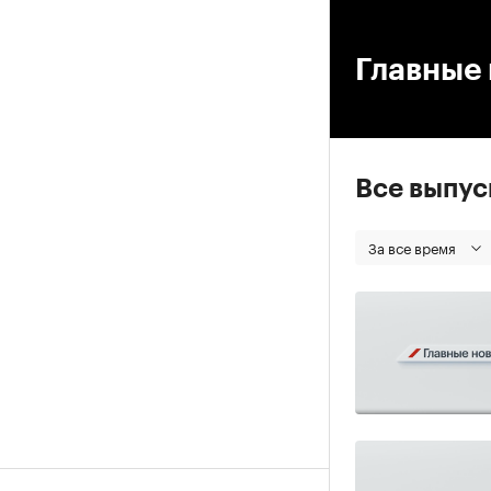
00
Главные 
Все выпу
За все время