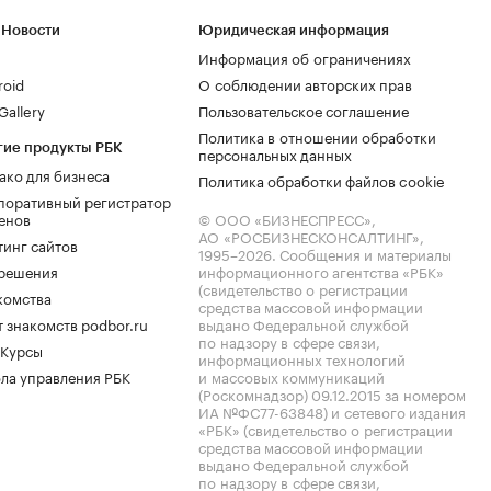
 Новости
Юридическая информация
Информация об ограничениях
roid
О соблюдении авторских прав
allery
Пользовательское соглашение
Политика в отношении обработки
гие продукты РБК
персональных данных
ако для бизнеса
Политика обработки файлов cookie
поративный регистратор
енов
© ООО «БИЗНЕСПРЕСС»,
АО «РОСБИЗНЕСКОНСАЛТИНГ»,
тинг сайтов
1995–2026
. Сообщения и материалы
.решения
информационного агентства «РБК»
(свидетельство о регистрации
комства
средства массовой информации
 знакомств podbor.ru
выдано Федеральной службой
по надзору в сфере связи,
 Курсы
информационных технологий
ла управления РБК
и массовых коммуникаций
(Роскомнадзор) 09.12.2015 за номером
ИА №ФС77-63848) и сетевого издания
«РБК» (свидетельство о регистрации
средства массовой информации
выдано Федеральной службой
по надзору в сфере связи,