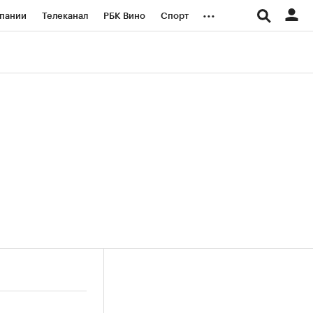
...
пании
Телеканал
РБК Вино
Спорт
ые проекты
Город
Стиль
Крипто
Спецпроекты СПб
логии и медиа
Финансы