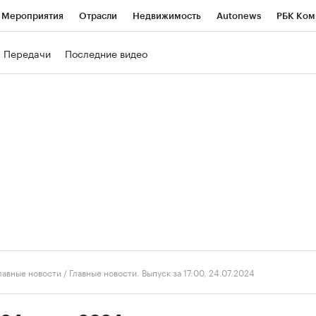
Мероприятия
Отрасли
Недвижимость
Autonews
РБК Ком
ние
РБК Курсы
РБК Life
Тренды
Визионеры
Национальн
Передачи
Последние видео
б
Исследования
Кредитные рейтинги
Франшизы
Газета
роверка контрагентов
Политика
Экономика
Бизнес
Техно
лавные новости
/
Главные новости. Выпуск за 17:00, 24.07.2024