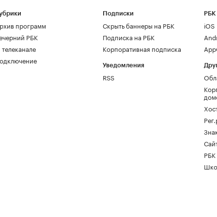
убрики
Подписки
РБК
рхив программ
Скрыть баннеры на РБК
iOS
ечерний РБК
Подписка на РБК
And
 телеканале
Корпоративная подписка
AppG
одключение
Уведомления
Дру
RSS
Обл
Кор
дом
Хос
Рег
Зна
Сайт
РБК
Шко