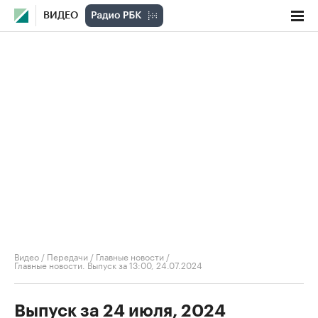
ВИДЕО
Видео
/
Передачи
/
Главные новости
/
Главные новости. Выпуск за 13:00, 24.07.2024
Выпуск за 24 июля, 2024