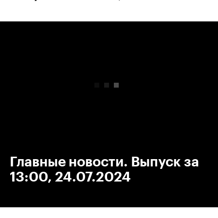
00:00
/
00:00
Главные новости. Выпуск за
13:00, 24.07.2024