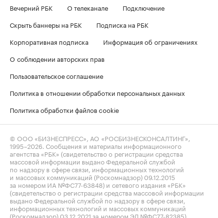
Вечерний РБК
О телеканале
Подключение
Скрыть баннеры на РБК
Подписка на РБК
Корпоративная подписка
Информация об ограничениях
О соблюдении авторских прав
Пользовательское соглашение
Политика в отношении обработки персональных данных
Политика обработки файлов cookie
© ООО «БИЗНЕСПРЕСС», АО «РОСБИЗНЕСКОНСАЛТИНГ»,
1995–2026
. Сообщения и материалы информационного
агентства «РБК» (свидетельство о регистрации средства
массовой информации выдано Федеральной службой
по надзору в сфере связи, информационных технологий
и массовых коммуникаций (Роскомнадзор) 09.12.2015
за номером ИА №ФС77-63848) и сетевого издания «РБК»
(свидетельство о регистрации средства массовой информации
выдано Федеральной службой по надзору в сфере связи,
информационных технологий и массовых коммуникаций
(Роскомнадзор) 03.12.2021 за номером ЭЛ №ФС77-82385)