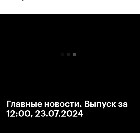
00:00
/
00:00
Главные новости. Выпуск за
12:00, 23.07.2024