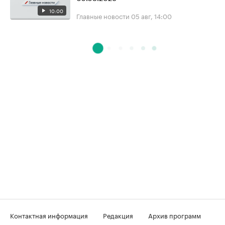
10:00
Главные новости
05 авг, 14:00
Контактная информация
Редакция
Архив программ