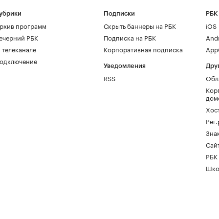
убрики
Подписки
РБК
рхив программ
Скрыть баннеры на РБК
iOS
ечерний РБК
Подписка на РБК
And
 телеканале
Корпоративная подписка
AppG
одключение
Уведомления
Дру
RSS
Обл
Кор
дом
Хос
Рег
Зна
Сайт
РБК
Шко