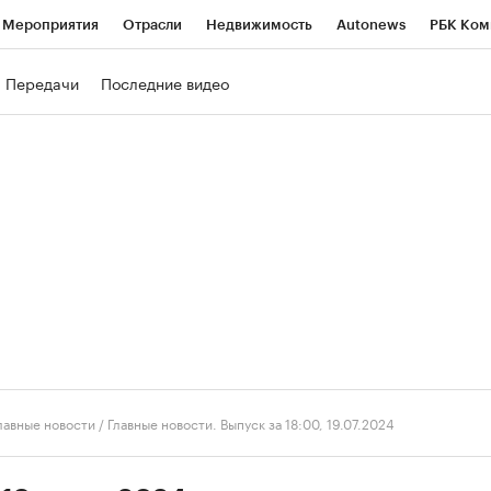
Мероприятия
Отрасли
Недвижимость
Autonews
РБК Ком
ние
РБК Курсы
РБК Life
Тренды
Визионеры
Национальн
Передачи
Последние видео
б
Исследования
Кредитные рейтинги
Франшизы
Газета
роверка контрагентов
Политика
Экономика
Бизнес
Техно
лавные новости
/
Главные новости. Выпуск за 18:00, 19.07.2024