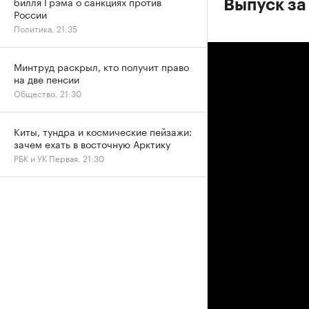
билля Грэма о санкциях против
Выпуск за
России
Политика, 21:35
Минтруд раскрыл, кто получит право
на две пенсии
Общество, 21:30
Киты, тундра и космические пейзажи:
зачем ехать в восточную Арктику
РБК и УК Первая, 21:30