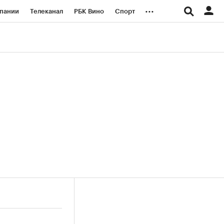
...
пании
Телеканал
РБК Вино
Спорт
ые проекты
Город
Стиль
Крипто
Спецпроекты СПб
логии и медиа
Финансы