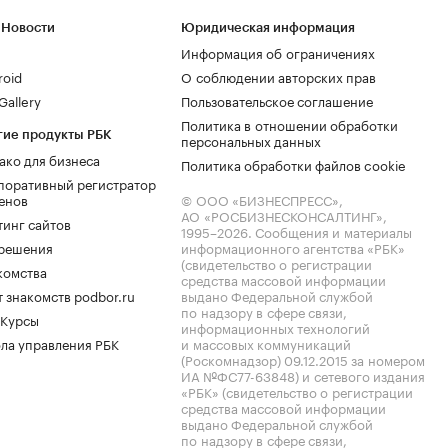
 Новости
Юридическая информация
Информация об ограничениях
roid
О соблюдении авторских прав
allery
Пользовательское соглашение
Политика в отношении обработки
гие продукты РБК
персональных данных
ако для бизнеса
Политика обработки файлов cookie
поративный регистратор
енов
© ООО «БИЗНЕСПРЕСС»,
АО «РОСБИЗНЕСКОНСАЛТИНГ»,
тинг сайтов
1995–2026
. Сообщения и материалы
.решения
информационного агентства «РБК»
(свидетельство о регистрации
комства
средства массовой информации
 знакомств podbor.ru
выдано Федеральной службой
по надзору в сфере связи,
 Курсы
информационных технологий
ла управления РБК
и массовых коммуникаций
(Роскомнадзор) 09.12.2015 за номером
ИА №ФС77-63848) и сетевого издания
«РБК» (свидетельство о регистрации
средства массовой информации
выдано Федеральной службой
по надзору в сфере связи,