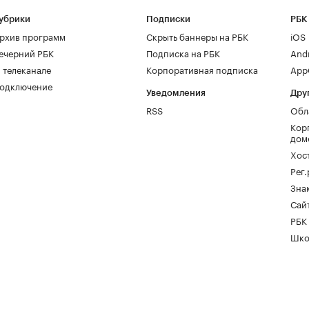
убрики
Подписки
РБК
рхив программ
Скрыть баннеры на РБК
iOS
ечерний РБК
Подписка на РБК
And
 телеканале
Корпоративная подписка
AppG
одключение
Уведомления
Дру
RSS
Обл
Кор
дом
Хос
Рег
Зна
Сайт
РБК
Шко