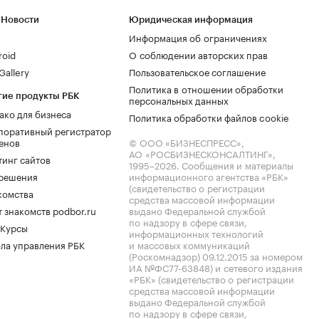
 Новости
Юридическая информация
Информация об ограничениях
roid
О соблюдении авторских прав
allery
Пользовательское соглашение
Политика в отношении обработки
гие продукты РБК
персональных данных
ако для бизнеса
Политика обработки файлов cookie
поративный регистратор
енов
© ООО «БИЗНЕСПРЕСС»,
АО «РОСБИЗНЕСКОНСАЛТИНГ»,
тинг сайтов
1995–2026
. Сообщения и материалы
.решения
информационного агентства «РБК»
(свидетельство о регистрации
комства
средства массовой информации
 знакомств podbor.ru
выдано Федеральной службой
по надзору в сфере связи,
 Курсы
информационных технологий
ла управления РБК
и массовых коммуникаций
(Роскомнадзор) 09.12.2015 за номером
ИА №ФС77-63848) и сетевого издания
«РБК» (свидетельство о регистрации
средства массовой информации
выдано Федеральной службой
по надзору в сфере связи,