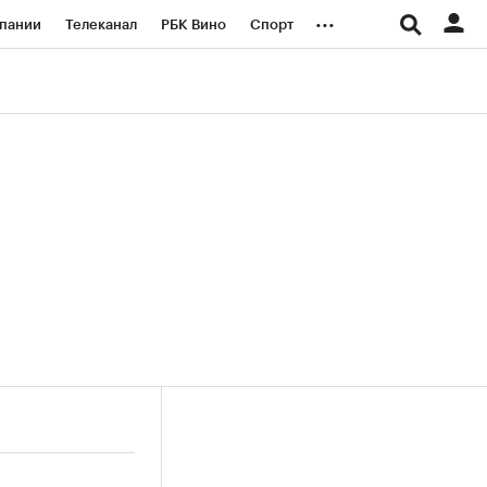
...
пании
Телеканал
РБК Вино
Спорт
ые проекты
Город
Стиль
Крипто
Спецпроекты СПб
логии и медиа
Финансы