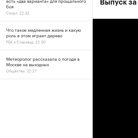
есть «два варианта» для прощального
Выпуск за
боя
Спорт, 22:32
Что такое медленная жизнь и какую
роль в этом играет дерево
РБК и Старквуд, 22:30
Метеоролог рассказала о погоде в
Москве на выходных
Общество, 22:27