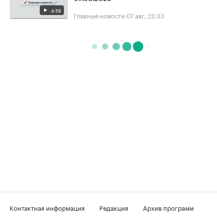
4:58
Главные новости
07 авг, 22:33
Контактная информация
Редакция
Архив программ