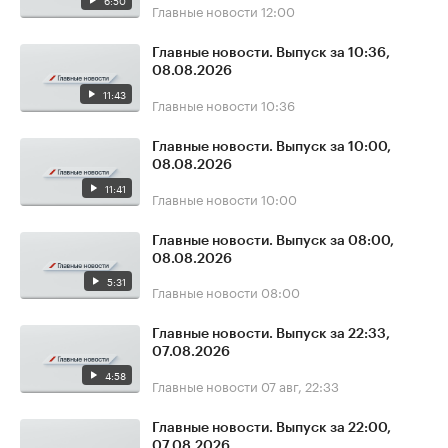
6:50
Главные новости
12:00
Главные новости. Выпуск за 10:36,
08.08.2026
11:43
Главные новости
10:36
Главные новости. Выпуск за 10:00,
08.08.2026
11:41
Главные новости
10:00
Главные новости. Выпуск за 08:00,
08.08.2026
5:31
Главные новости
08:00
Главные новости. Выпуск за 22:33,
07.08.2026
4:58
Главные новости
07 авг, 22:33
Главные новости. Выпуск за 22:00,
07.08.2026