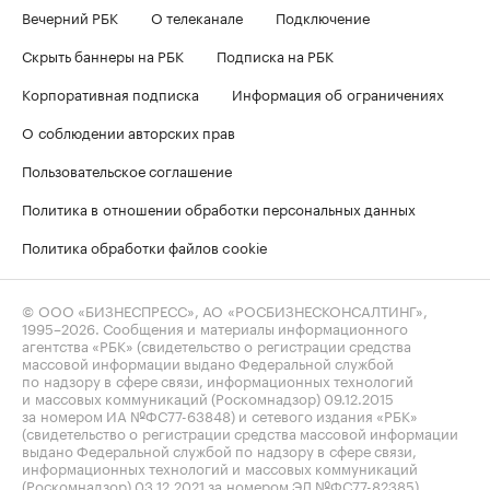
Вечерний РБК
О телеканале
Подключение
Скрыть баннеры на РБК
Подписка на РБК
Корпоративная подписка
Информация об ограничениях
О соблюдении авторских прав
Пользовательское соглашение
Политика в отношении обработки персональных данных
Политика обработки файлов cookie
© ООО «БИЗНЕСПРЕСС», АО «РОСБИЗНЕСКОНСАЛТИНГ»,
1995–2026
. Сообщения и материалы информационного
агентства «РБК» (свидетельство о регистрации средства
массовой информации выдано Федеральной службой
по надзору в сфере связи, информационных технологий
и массовых коммуникаций (Роскомнадзор) 09.12.2015
за номером ИА №ФС77-63848) и сетевого издания «РБК»
(свидетельство о регистрации средства массовой информации
выдано Федеральной службой по надзору в сфере связи,
информационных технологий и массовых коммуникаций
(Роскомнадзор) 03.12.2021 за номером ЭЛ №ФС77-82385)