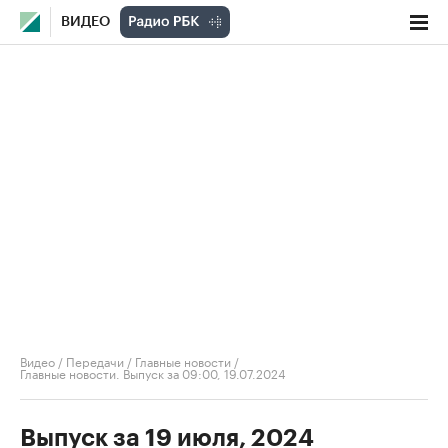
ВИДЕО
Видео
/
Передачи
/
Главные новости
/
Главные новости. Выпуск за 09:00, 19.07.2024
Выпуск за 19 июля, 2024