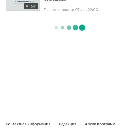
5:01
Главные новости
07 авг, 22:00
Контактная информация
Редакция
Архив программ