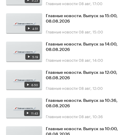
5:23
Главные новости
08 авг, 17:00
Главные новости. Выпуск за 15:00,
08.08.2026
4:51
Главные новости
08 авг, 15:00
Главные новости. Выпуск за 14:00,
08.08.2026
5:19
Главные новости
08 авг, 14:00
Главные новости. Выпуск за 12:00,
08.08.2026
6:50
Главные новости
08 авг, 12:00
Главные новости. Выпуск за 10:36,
08.08.2026
11:43
Главные новости
08 авг, 10:36
Главные новости. Выпуск за 10:00,
08.08.2026