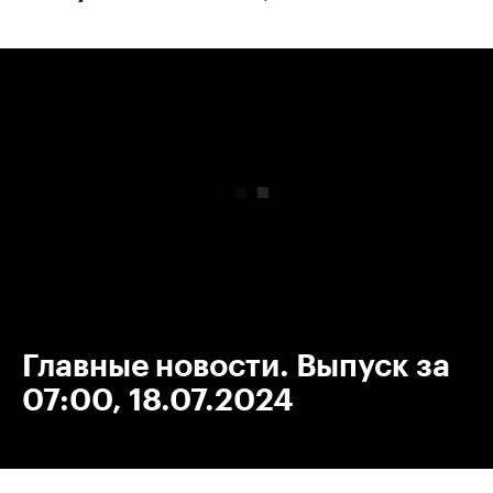
00:00
/
00:00
Главные новости. Выпуск за
07:00, 18.07.2024