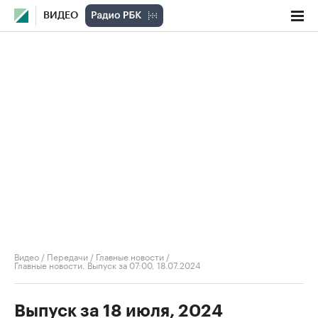
ВИДЕО
Видео
/
Передачи
/
Главные новости
/
Главные новости. Выпуск за 07:00, 18.07.2024
Выпуск за 18 июля, 2024