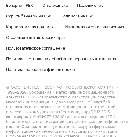
Вечерний РБК
О телеканале
Подключение
Скрыть баннеры на РБК
Подписка на РБК
Корпоративная подписка
Информация об ограничениях
О соблюдении авторских прав
Пользовательское соглашение
Политика в отношении обработки персональных данных
Политика обработки файлов cookie
© ООО «БИЗНЕСПРЕСС», АО «РОСБИЗНЕСКОНСАЛТИНГ»,
1995–2026
. Сообщения и материалы информационного
агентства «РБК» (свидетельство о регистрации средства
массовой информации выдано Федеральной службой
по надзору в сфере связи, информационных технологий
и массовых коммуникаций (Роскомнадзор) 09.12.2015
за номером ИА №ФС77-63848) и сетевого издания «РБК»
(свидетельство о регистрации средства массовой информации
выдано Федеральной службой по надзору в сфере связи,
информационных технологий и массовых коммуникаций
(Роскомнадзор) 03.12.2021 за номером ЭЛ №ФС77-82385)