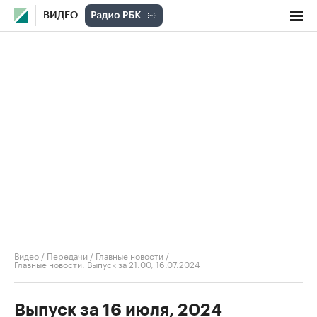
ВИДЕО
Видео
/
Передачи
/
Главные новости
/
Главные новости. Выпуск за 21:00, 16.07.2024
Выпуск за 16 июля, 2024