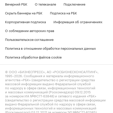
Вечерний РБК
О телеканале
Подключение
Скрыть баннеры на РБК
Подписка на РБК
Корпоративная подписка
Информация об ограничениях
О соблюдении авторских прав
Пользовательское соглашение
Политика в отношении обработки персональных данных
Политика обработки файлов cookie
© ООО «БИЗНЕСПРЕСС», АО «РОСБИЗНЕСКОНСАЛТИНГ»,
1995–2026
. Сообщения и материалы информационного
агентства «РБК» (свидетельство о регистрации средства
массовой информации выдано Федеральной службой
по надзору в сфере связи, информационных технологий
и массовых коммуникаций (Роскомнадзор) 09.12.2015
за номером ИА №ФС77-63848) и сетевого издания «РБК»
(свидетельство о регистрации средства массовой информации
выдано Федеральной службой по надзору в сфере связи,
информационных технологий и массовых коммуникаций
(Роскомнадзор) 03.12.2021 за номером ЭЛ №ФС77-82385)