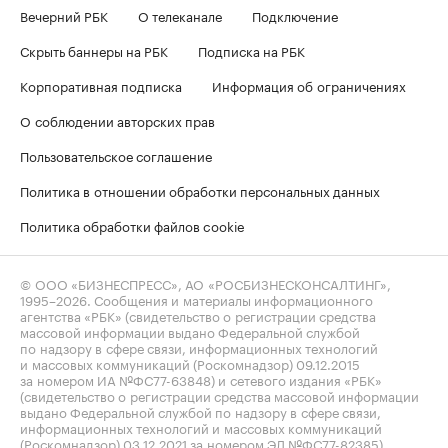
Вечерний РБК
О телеканале
Подключение
Скрыть баннеры на РБК
Подписка на РБК
Корпоративная подписка
Информация об ограничениях
О соблюдении авторских прав
Пользовательское соглашение
Политика в отношении обработки персональных данных
Политика обработки файлов cookie
© ООО «БИЗНЕСПРЕСС», АО «РОСБИЗНЕСКОНСАЛТИНГ»,
1995–2026
. Сообщения и материалы информационного
агентства «РБК» (свидетельство о регистрации средства
массовой информации выдано Федеральной службой
по надзору в сфере связи, информационных технологий
и массовых коммуникаций (Роскомнадзор) 09.12.2015
за номером ИА №ФС77-63848) и сетевого издания «РБК»
(свидетельство о регистрации средства массовой информации
выдано Федеральной службой по надзору в сфере связи,
информационных технологий и массовых коммуникаций
(Роскомнадзор) 03.12.2021 за номером ЭЛ №ФС77-82385)