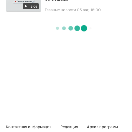
15:06
Главные новости
05 авг, 18:00
Контактная информация
Редакция
Архив программ