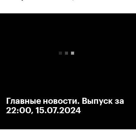
00:00
/
00:00
Главные новости. Выпуск за
22:00, 15.07.2024