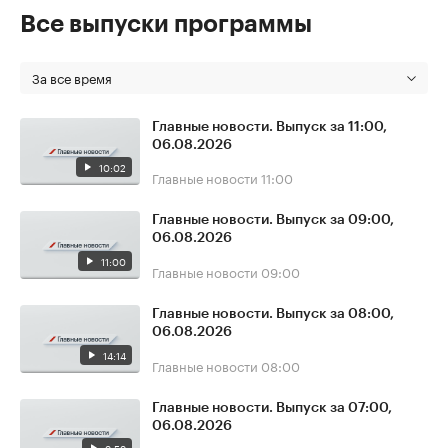
Все выпуски программы
За все время
Главные новости. Выпуск за 11:00,
06.08.2026
10:02
Главные новости
11:00
Главные новости. Выпуск за 09:00,
06.08.2026
11:00
Главные новости
09:00
Главные новости. Выпуск за 08:00,
06.08.2026
14:14
Главные новости
08:00
Главные новости. Выпуск за 07:00,
06.08.2026