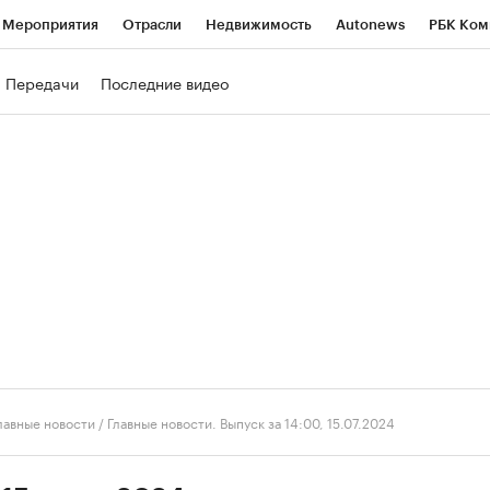
Мероприятия
Отрасли
Недвижимость
Autonews
РБК Ком
ние
РБК Курсы
РБК Life
Тренды
Визионеры
Национальн
Передачи
Последние видео
б
Исследования
Кредитные рейтинги
Франшизы
Газета
роверка контрагентов
Политика
Экономика
Бизнес
Техно
лавные новости
/
Главные новости. Выпуск за 14:00, 15.07.2024