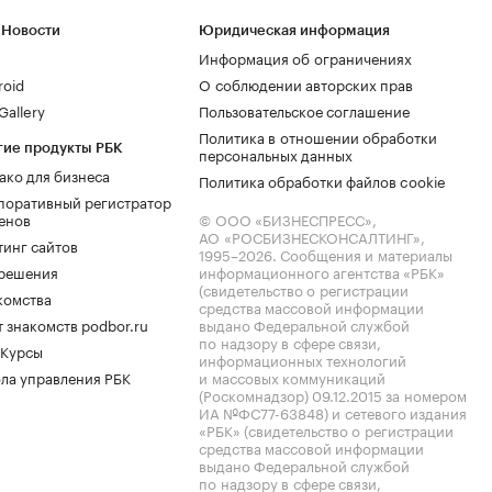
 Новости
Юридическая информация
Информация об ограничениях
roid
О соблюдении авторских прав
allery
Пользовательское соглашение
Политика в отношении обработки
гие продукты РБК
персональных данных
ако для бизнеса
Политика обработки файлов cookie
поративный регистратор
енов
© ООО «БИЗНЕСПРЕСС»,
АО «РОСБИЗНЕСКОНСАЛТИНГ»,
тинг сайтов
1995–2026
. Сообщения и материалы
.решения
информационного агентства «РБК»
(свидетельство о регистрации
комства
средства массовой информации
 знакомств podbor.ru
выдано Федеральной службой
по надзору в сфере связи,
 Курсы
информационных технологий
ла управления РБК
и массовых коммуникаций
(Роскомнадзор) 09.12.2015 за номером
ИА №ФС77-63848) и сетевого издания
«РБК» (свидетельство о регистрации
средства массовой информации
выдано Федеральной службой
по надзору в сфере связи,