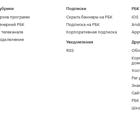
убрики
Подписки
РБК
рхив программ
Скрыть баннеры на РБК
iOS
ечерний РБК
Подписка на РБК
And
 телеканале
Корпоративная подписка
AppG
одключение
Уведомления
Дру
RSS
Обл
Кор
дом
Хос
Рег
Зна
Сайт
РБК
Шко