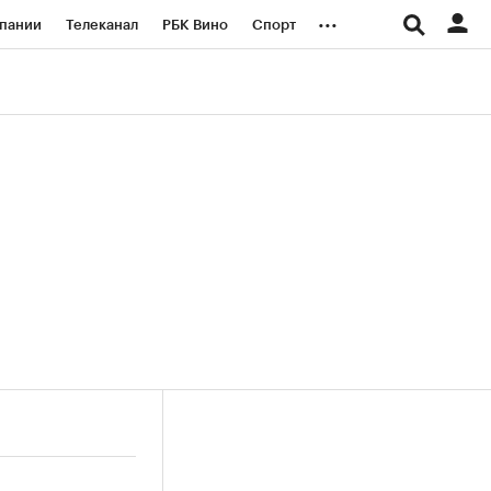
...
пании
Телеканал
РБК Вино
Спорт
ые проекты
Город
Стиль
Крипто
Спецпроекты СПб
логии и медиа
Финансы