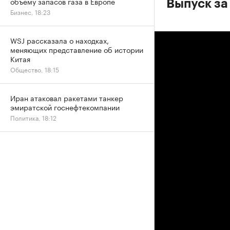
объему запасов газа в Европе
Выпуск за
Бизнес, 18:23
WSJ рассказала о находках,
меняющих представление об истории
Китая
Общество, 18:15
Иран атаковал ракетами танкер
эмиратской госнефтекомпании
Политика, 18:12