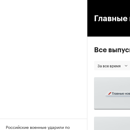
00
Главные 
Все выпу
За все время
Российские военные ударили по