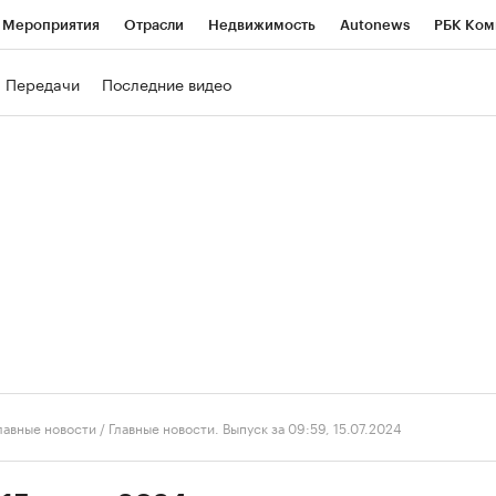
Мероприятия
Отрасли
Недвижимость
Autonews
РБК Ком
ние
РБК Курсы
РБК Life
Тренды
Визионеры
Национальн
Передачи
Последние видео
б
Исследования
Кредитные рейтинги
Франшизы
Газета
роверка контрагентов
Политика
Экономика
Бизнес
Техно
лавные новости
/
Главные новости. Выпуск за 09:59, 15.07.2024