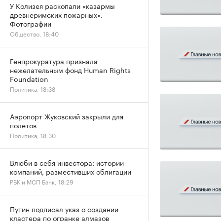
У Колизея раскопали «казармы
древнеримских пожарных».
Фотографии
Общество, 18:40
Генпрокуратура признала
нежелательным фонд Human Rights
Foundation
Политика, 18:38
Аэропорт Жуковский закрыли для
полетов
Политика, 18:30
Влюби в себя инвестора: истории
компаний, разместивших облигации
РБК и МСП Банк, 18:29
Путин подписал указ о создании
кластера по огранке алмазов