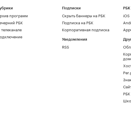
убрики
Подписки
РБК
рхив программ
Скрыть баннеры на РБК
iOS
ечерний РБК
Подписка на РБК
And
 телеканале
Корпоративная подписка
AppG
одключение
Уведомления
Дру
RSS
Обл
Кор
дом
Хос
Рег
Зна
Сайт
РБК
Шко