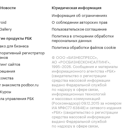
 Новости
Юридическая информация
Информация об ограничениях
roid
О соблюдении авторских прав
allery
Пользовательское соглашение
Политика в отношении обработки
гие продукты РБК
персональных данных
ако для бизнеса
Политика обработки файлов cookie
поративный регистратор
енов
© ООО «БИЗНЕСПРЕСС»,
АО «РОСБИЗНЕСКОНСАЛТИНГ»,
тинг сайтов
1995–2026
. Сообщения и материалы
.решения
информационного агентства «РБК»
(свидетельство о регистрации
комства
средства массовой информации
 знакомств podbor.ru
выдано Федеральной службой
по надзору в сфере связи,
 Курсы
информационных технологий
ла управления РБК
и массовых коммуникаций
(Роскомнадзор) 09.12.2015 за номером
ИА №ФС77-63848) и сетевого издания
«РБК» (свидетельство о регистрации
средства массовой информации
выдано Федеральной службой
по надзору в сфере связи,