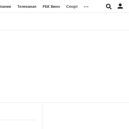
...
пании
Телеканал
РБК Вино
Спорт
ые проекты
Город
Стиль
Крипто
Спецпроекты СПб
логии и медиа
Финансы