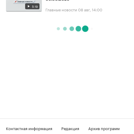
5:19
Главные новости
08 авг, 14:00
Контактная информация
Редакция
Архив программ