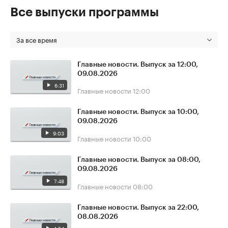
Все выпуски программы
За все время
Главные новости. Выпуск за 12:00,
09.08.2026
6:31
Главные новости
12:00
Главные новости. Выпуск за 10:00,
09.08.2026
9:03
Главные новости
10:00
Главные новости. Выпуск за 08:00,
09.08.2026
7:48
Главные новости
08:00
Главные новости. Выпуск за 22:00,
08.08.2026