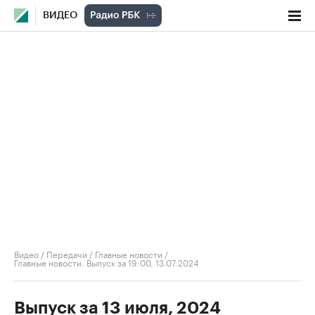
ВИДЕО
Видео
/
Передачи
/
Главные новости
/
Главные новости. Выпуск за 19:00, 13.07.2024
Выпуск за 13 июля, 2024