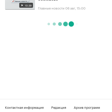
10:39
Главные новости
06 авг, 15:00
Контактная информация
Редакция
Архив программ