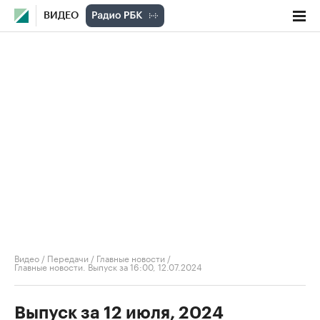
ВИДЕО
Видео
/
Передачи
/
Главные новости
/
Главные новости. Выпуск за 16:00, 12.07.2024
Выпуск за 12 июля, 2024