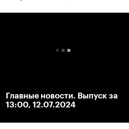
00:00
/
00:00
Главные новости. Выпуск за
13:00, 12.07.2024